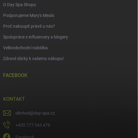
O Day Spa Shopu
Podporujeme Mary's Meals
Proč nakoupit právě u nás?
Spolupráce s influencery a blogery
Velkoobchodní nabídka
Zdravé dárky k vašemu nákupu!
FACEBOOK
KONTAKT
obchod
@
day-spa.cz
+420 777 543 478
Facebook