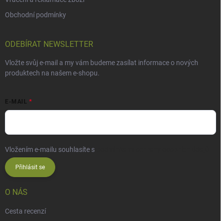
Obchodní podmínky
ODEBÍRAT NEWSLETTER
Vložte svůj e-mail a my vám budeme zasílat informace o nových
produktech na našem e-shopu.
E-MAIL
Vložením e-mailu souhlasíte s
podmínkami ochrany osobních údajů
Přihlásit se
O NÁS
Cesta recenzí