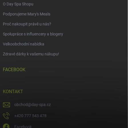
O Day Spa Shopu
Podporujeme Mary's Meals
Proč nakoupit právě u nás?
Spolupráce s influencery a blogery
Velkoobchodní nabídka
Zdravé dárky k vašemu nákupu!
FACEBOOK
KONTAKT
obchod
@
day-spa.cz
+420 777 543 478
Facebook