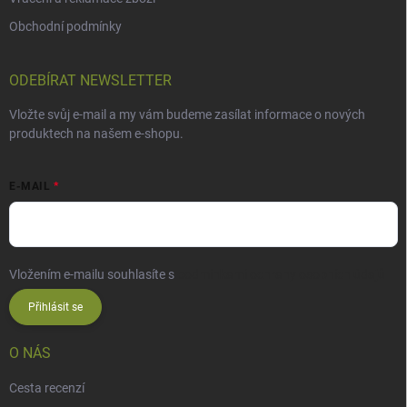
Obchodní podmínky
ODEBÍRAT NEWSLETTER
Vložte svůj e-mail a my vám budeme zasílat informace o nových
produktech na našem e-shopu.
E-MAIL
Vložením e-mailu souhlasíte s
podmínkami ochrany osobních údajů
Přihlásit se
O NÁS
Cesta recenzí