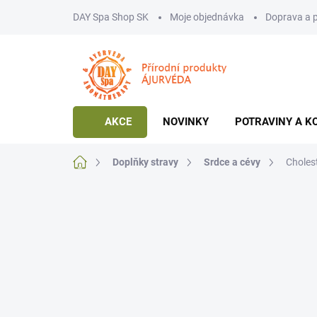
Přejít
DAY Spa Shop SK
Moje objednávka
Doprava a 
na
obsah
AKCE
NOVINKY
POTRAVINY A K
Domů
Doplňky stravy
Srdce a cévy
Choles