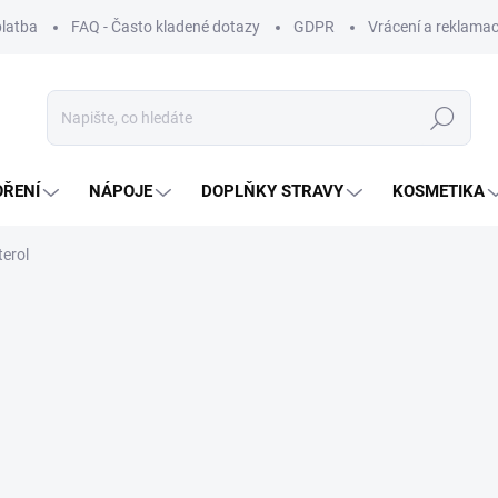
platba
FAQ - Často kladené dotazy
GDPR
Vrácení a reklamac
Hledat
OŘENÍ
NÁPOJE
DOPLŇKY STRAVY
KOSMETIKA
terol