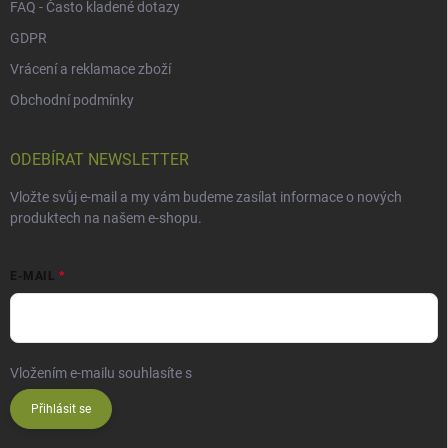
FAQ - Často kladené dotazy
GDPR
Vrácení a reklamace zboží
Obchodní podmínky
ODEBÍRAT NEWSLETTER
Vložte svůj e-mail a my vám budeme zasílat informace o nových
produktech na našem e-shopu.
E-MAIL
Vložením e-mailu souhlasíte s
podmínkami ochrany osobních údajů
Přihlásit se