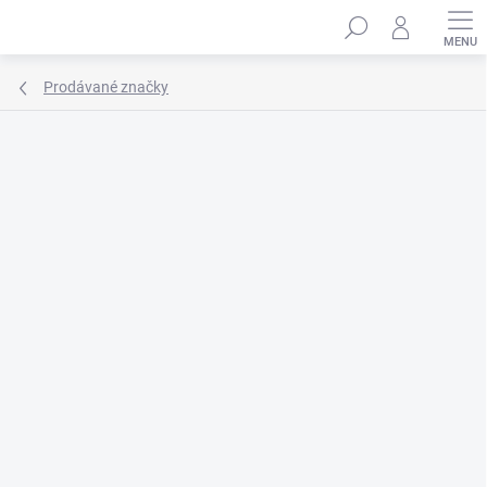
Přejít
Hledat
na
obsah
Prodávané značky