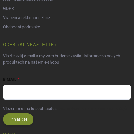
GDPR
Vrácení a reklamace zboží
Obchodní podmínky
ODEBÍRAT NEWSLETTER
Vložte svůj e-mail a my vám budeme zasílat informace o nových
produktech na našem e-shopu.
E-MAIL
Vložením e-mailu souhlasíte s
podmínkami ochrany osobních údajů
Přihlásit se