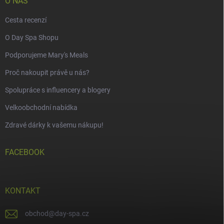
O NÁS
Cesta recenzí
O Day Spa Shopu
Podporujeme Mary's Meals
Proč nakoupit právě u nás?
Spolupráce s influencery a blogery
Velkoobchodní nabídka
Zdravé dárky k vašemu nákupu!
FACEBOOK
KONTAKT
obchod
@
day-spa.cz