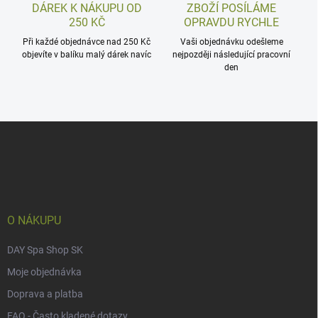
DÁREK K NÁKUPU OD
ZBOŽÍ POSÍLÁME
250 KČ
OPRAVDU RYCHLE
Při každé objednávce nad 250 Kč
Vaši objednávku odešleme
objevíte v balíku malý dárek navíc
nejpozději následující pracovní
den
Z
á
p
a
t
í
O NÁKUPU
DAY Spa Shop SK
Moje objednávka
Doprava a platba
FAQ - Často kladené dotazy