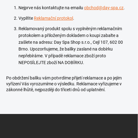
Nejprve nás kontaktujte na emailu
obchod@day-spa.cz
.
Vyplňte
Reklamační protokol
.
Reklamovaný produkt spolu s vyplněným reklamačním
protokolem a přiloženým dokladem o koupi zabalte a
zašlete na adresu: Day Spa Shop s.r.o., Cejl 107, 602 00
Brno. Upozorňujeme, že balíky zaslané na dobírku
nepřebíráme. V případě reklamace zboží proto
NEPOSÍLEJTE zboží NA DOBÍRKU.
Po obdržení balíku vám potvrdíme přijetí reklamace a po jejím
vyřízení Vás vyrozumíme o výsledku. Reklamace vyřizujeme v
zákonné lhůtě, nejpozději do třiceti dnů od uplatnění.
Z
á
p
a