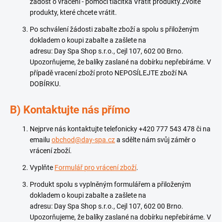
žádost o vrácení - pomocí tlačítka Vrátit produkty.Zvolte
produkty, které chcete vrátit.
Po schválení žádosti zabalte zboží a spolu s přiloženým
dokladem o koupi zabalte a zašlete na
adresu: Day Spa Shop s.r.o., Cejl 107, 602 00 Brno.
Upozorňujeme, že balíky zaslané na dobírku nepřebíráme. V
případě vracení zboží proto NEPOSÍLEJTE zboží NA
DOBÍRKU.
B) Kontaktujte nás přímo
Nejprve nás kontaktujte telefonicky
+420 777 543 478
či na
emailu
obchod@day-spa.cz
a sdělte nám svůj záměr o
vrácení zboží.
Vyplňte
Formulář pro vrácení zboží
.
Produkt spolu s vyplněným formulářem a přiloženým
dokladem o koupi zabalte a zašlete na
adresu: Day Spa Shop s.r.o., Cejl 107, 602 00 Brno.
Upozorňujeme, že balíky zaslané na dobírku nepřebíráme. V