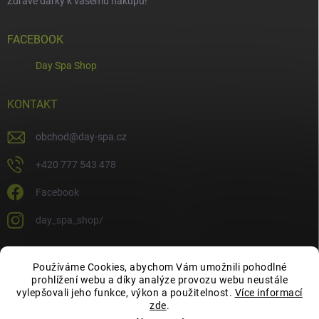
Zdravé dárky k vašemu nákupu!
FACEBOOK
Day Spa Shop
KONTAKT
obchod
@
day-spa.cz
+420 777 543 478
Facebook
day_spa_shop/
Používáme Cookies, abychom Vám umožnili pohodlné
OCHRANA OSOBNÍCH ÚDAJŮ
prohlížení webu a díky analýze provozu webu neustále
vylepšovali jeho funkce, výkon a použitelnost.
Více informací
zde
.