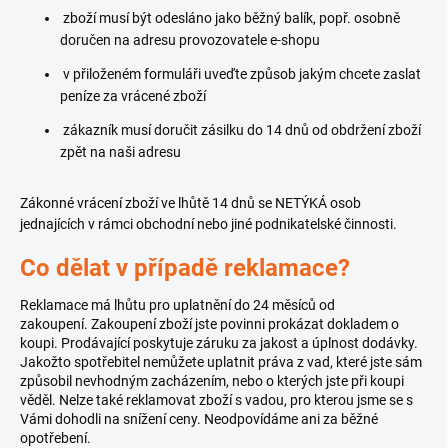
zboží musí být odesláno jako běžný balík, popř. osobně
doručen na adresu provozovatele e-shopu
v přiloženém formuláři uveďte způsob jakým chcete zaslat
peníze za vrácené zboží
zákazník musí doručit zásilku do 14 dnů od obdržení zboží
zpět na naši adresu
Zákonné vrácení zboží ve lhůtě 14 dnů se NETÝKÁ osob
jednajících v rámci obchodní nebo jiné podnikatelské činnosti.
Co dělat v případě reklamace?
Reklamace má lhůtu pro uplatnění do 24 měsíců od
zakoupení. Zakoupení zboží jste povinni prokázat dokladem o
koupi. Prodávající poskytuje záruku za jakost a úplnost dodávky.
Jakožto spotřebitel nemůžete uplatnit práva z vad, které jste sám
způsobil nevhodným zacházením, nebo o kterých jste při koupi
věděl. Nelze také reklamovat zboží s vadou, pro kterou jsme se s
Vámi dohodli na snížení ceny. Neodpovídáme ani za běžné
opotřebení.