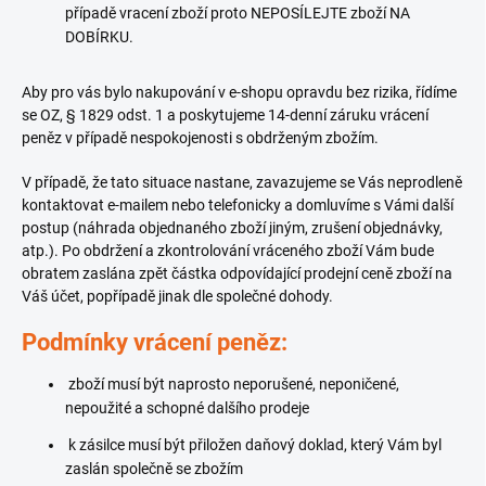
případě vracení zboží proto NEPOSÍLEJTE zboží NA
DOBÍRKU.
Aby pro vás bylo nakupování v e-shopu opravdu bez rizika, řídíme
se OZ, § 1829 odst. 1 a poskytujeme 14-denní záruku vrácení
peněz v případě nespokojenosti s obdrženým zbožím.
V případě, že tato situace nastane, zavazujeme se Vás neprodleně
kontaktovat e-mailem nebo telefonicky a domluvíme s Vámi další
postup (náhrada objednaného zboží jiným, zrušení objednávky,
atp.). Po obdržení a zkontrolování vráceného zboží Vám bude
obratem zaslána zpět částka odpovídající prodejní ceně zboží na
Váš účet, popřípadě jinak dle společné dohody.
Podmínky vrácení peněz:
zboží musí být naprosto neporušené, neponičené,
nepoužité a schopné dalšího prodeje
k zásilce musí být přiložen daňový doklad, který Vám byl
zaslán společně se zbožím