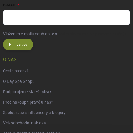
E-MAIL
Vložením e-mailu souhlasíte s
podmínkami ochrany osobních údajů
Přihlásit se
O NÁS
Cesta recenzí
O Day Spa Shopu
Podporujeme Mary's Meals
Proč nakoupit právě u nás?
Spolupráce s influencery a blogery
Velkoobchodní nabídka