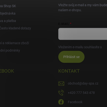
Vložte svůj e-mail a my vám bud
pa Shop SK
našem e-shopu.
objednávka
a a platba
E-MAIL
Často kladené dotazy
í a reklamace zboží
Vložením e-mailu souhlasíte s
po
dní podmínky
Přihlásit se
EBOOK
KONTAKT
obchod
@
day-spa.cz
+420 777 543 478
Facebook