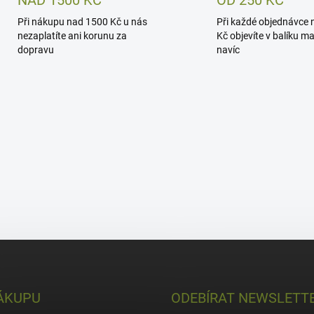
NAD 1500 KČ
OD 250 KČ
Při nákupu nad 1500 Kč u nás
Při každé objednávce 
nezaplatíte ani korunu za
Kč objevíte v balíku m
dopravu
navíc
ÁKUPU
ODEBÍRAT NEWSLETT