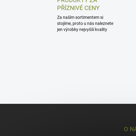
PRODUKTY ZA
PŘÍZNIVÉ CENY
Za naším sortimentem si
stojíme, proto u nás naleznete
jen výrobky nejvyšší kvality
Z
á
p
a
O N
t