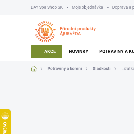
Přejít
DAY Spa Shop SK
Moje objednávka
Doprava a 
na
obsah
AKCE
NOVINKY
POTRAVINY A K
Domů
Potraviny a koření
Sladkosti
Lízátk