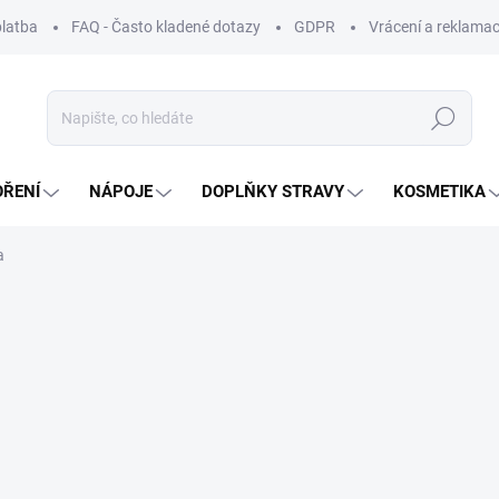
platba
FAQ - Často kladené dotazy
GDPR
Vrácení a reklamac
Hledat
OŘENÍ
NÁPOJE
DOPLŇKY STRAVY
KOSMETIKA
a