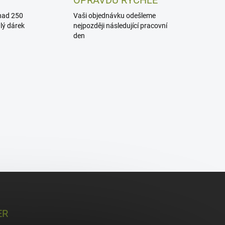
OPRAVDU RYCHLE
nad 250
Vaši objednávku odešleme
alý dárek
nejpozději následující pracovní
den
ER