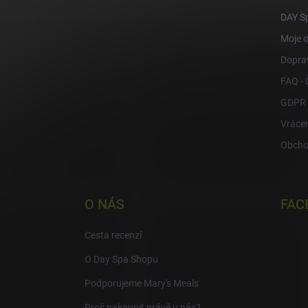
í
DAY S
Moje 
Doprav
FAQ - 
GDPR
Vrácen
Obcho
O NÁS
FAC
Cesta recenzí
O Day Spa Shopu
Podporujeme Mary's Meals
Proč nakoupit právě u nás?