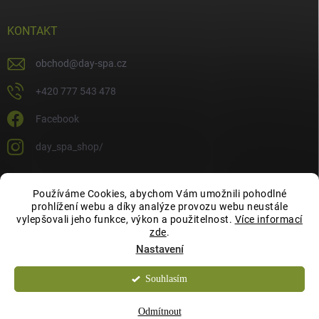
KONTAKT
obchod
@
day-spa.cz
+420 777 543 478
Facebook
day_spa_shop/
Používáme Cookies, abychom Vám umožnili pohodlné
OCHRANA OSOBNÍCH ÚDAJŮ
prohlížení webu a díky analýze provozu webu neustále
vylepšovali jeho funkce, výkon a použitelnost.
Více informací
zde
.
Nastavení
Souhlasím
Copyright 2026
Day Spa Shop
. Všechna práva vyhrazena.
Odmítnout
Vytvořil Shoptet