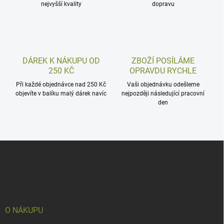
nejvyšší kvality
dopravu
DÁREK K NÁKUPU OD
ZBOŽÍ POSÍLÁME
250 KČ
OPRAVDU RYCHLE
Při každé objednávce nad 250 Kč
Vaši objednávku odešleme
objevíte v balíku malý dárek navíc
nejpozději následující pracovní
den
Z
á
p
a
t
í
O NÁKUPU