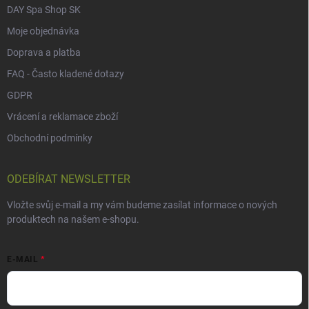
DAY Spa Shop SK
Moje objednávka
Doprava a platba
FAQ - Často kladené dotazy
GDPR
Vrácení a reklamace zboží
Obchodní podmínky
ODEBÍRAT NEWSLETTER
Vložte svůj e-mail a my vám budeme zasílat informace o nových
produktech na našem e-shopu.
E-MAIL