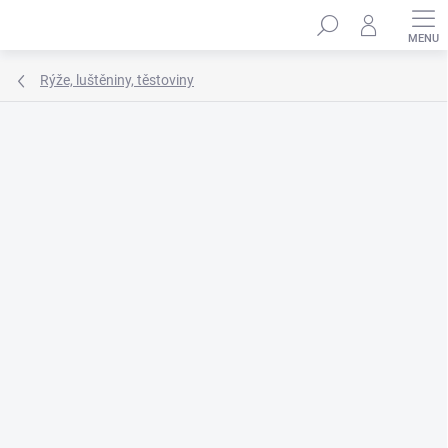
Přejít
Hledat
na
obsah
Rýže, luštěniny, těstoviny