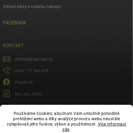
Zdravé dárky k vašemu nákupu!
FACEBOOK
KONTAKT
obchod
@
day-spa.cz
+420 777 543 478
Facebook
day_spa_shop/
Používáme Cookies, abychom Vám umožnili pohodlné
OCHRANA OSOBNÍCH ÚDAJŮ
prohlížení webu a díky analýze provozu webu neustále
vylepšovali jeho funkce, výkon a použitelnost.
Více informací
zde
.