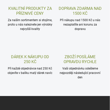
KVALITNÍ PRODUKTY ZA
DOPRAVA ZDARMA NAD
PŘÍZNIVÉ CENY
1500 KČ
Za naším sortimentem si stojíme,
Při nákupu nad 1500 Kč u nás
proto u nás naleznete jen výrobky
nezaplatíte ani korunu za
nejvyšší kvality
dopravu
DÁREK K NÁKUPU OD
ZBOŽÍ POSÍLÁME
250 KČ
OPRAVDU RYCHLE
Při každé objednávce nad 250 Kč
Vaši objednávku odešleme
objevíte v balíku malý dárek navíc
nejpozději následující pracovní
den
Z
á
p