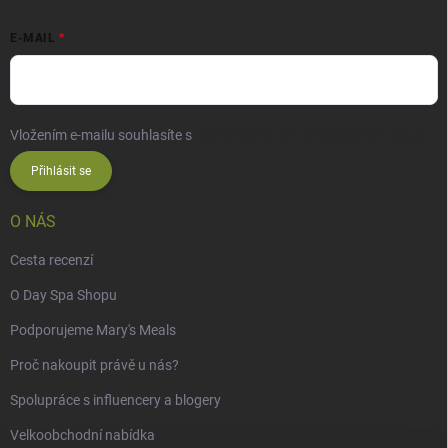
E-MAIL
Vložením e-mailu souhlasíte s
podmínkami ochrany osobních údajů
Přihlásit se
O NÁS
Cesta recenzí
O Day Spa Shopu
Podporujeme Mary's Meals
Proč nakoupit právě u nás?
Spolupráce s influencery a blogery
Velkoobchodní nabídka