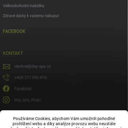
Velkoobchodní nabídka
Zdravé dárky k vašemu nákupu!
FACEBOOK
KONTAKT
obchod
@
day-spa.cz
+420 777 543 478
Facebook
day_spa_shop/
Používáme Cookies, abychom Vám umožnili pohodlné
OCHRANA OSOBNÍCH ÚDAJŮ
prohlížení webu a díky analýze provozu webu neustále