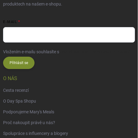
produktech na našem e-shopu.
E-MAIL
Vložením e-mailu souhlasíte s
podmínkami ochrany osobních údajů
Přihlásit se
O NÁS
Cesta recenzí
O Day Spa Shopu
Podporujeme Mary's Meals
Proč nakoupit právě u nás?
Spolupráce s influencery a blogery