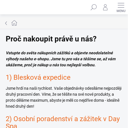
Přejít
Hledat
na
obsah
Domů
Proč nakoupit právě u nás?
Vstupte do světa nákupních zážitků a objevte neodolatelné
výhody našeho e-shopu. Jsme tu pro vás a těšíme se, až vám
ukážeme, proč je nákup u nás tou nejlepší volbou.
1) Blesková expedice
Jsme hrdí na naši rychlost. Vaše objednávky odesíláme nejpozději
druhý pracovní den. Víme, že se těšíte na své nové produkty, a
proto děláme maximum, abyste je měli co nejdříve doma - ideálně
hned druhý den!
2) Osobní poradenství a zážitek v Day
Spa