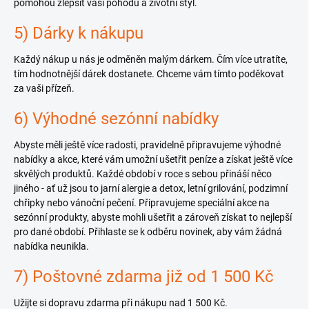
pomohou zlepšit vaši pohodu a životní styl.
5) Dárky k nákupu
Každý nákup u nás je odměněn malým dárkem. Čím více utratíte,
tím hodnotnější dárek dostanete. Chceme vám tímto poděkovat
za vaši přízeň.
6) Výhodné sezónní nabídky
Abyste měli ještě více radosti, pravidelně připravujeme výhodné
nabídky a akce, které vám umožní ušetřit peníze a získat ještě více
skvělých produktů. Každé období v roce s sebou přináší něco
jiného - ať už jsou to jarní alergie a detox, letní grilování, podzimní
chřipky nebo vánoční pečení. Připravujeme speciální akce na
sezónní produkty, abyste mohli ušetřit a zároveň získat to nejlepší
pro dané období. Přihlaste se k odběru novinek, aby vám žádná
nabídka neunikla.
7) Poštovné zdarma již od 1 500 Kč
Užijte si dopravu zdarma při nákupu nad 1 500 Kč.