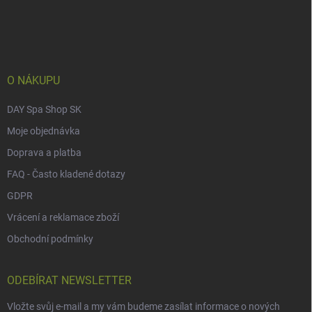
á
p
a
t
í
O NÁKUPU
DAY Spa Shop SK
Moje objednávka
Doprava a platba
FAQ - Často kladené dotazy
GDPR
Vrácení a reklamace zboží
Obchodní podmínky
ODEBÍRAT NEWSLETTER
Vložte svůj e-mail a my vám budeme zasílat informace o nových