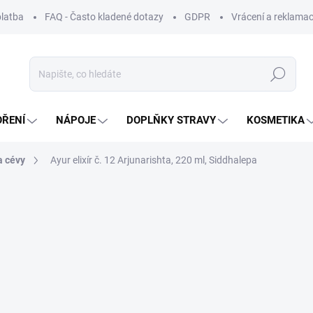
platba
FAQ - Často kladené dotazy
GDPR
Vrácení a reklamac
Hledat
OŘENÍ
NÁPOJE
DOPLŇKY STRAVY
KOSMETIKA
a cévy
Ayur elixír č. 12 Arjunarishta, 220 ml, Siddhalepa