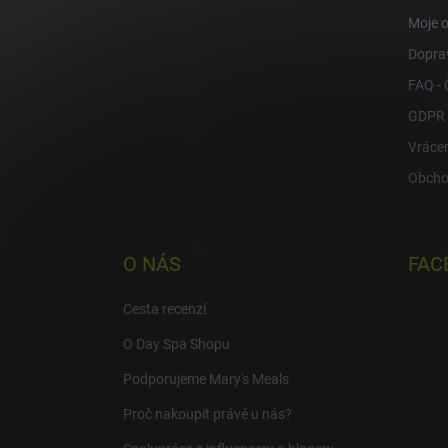
Moje 
Doprav
FAQ - 
GDPR
Vrácen
Obcho
O NÁS
FAC
Cesta recenzí
O Day Spa Shopu
Podporujeme Mary's Meals
Proč nakoupit právě u nás?