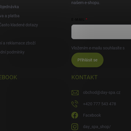
našem e-shopu.
objednávka
a a platba
E-MAIL
Často kladené dotazy
í a reklamace zboží
Vložením e-mailu souhlasíte s
po
dní podmínky
Přihlásit se
EBOOK
KONTAKT
obchod
@
day-spa.cz
+420 777 543 478
Facebook
day_spa_shop/