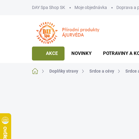
Přejít
DAY Spa Shop SK
Moje objednávka
Doprava a 
na
obsah
AKCE
NOVINKY
POTRAVINY A K
Domů
Doplňky stravy
Srdce a cévy
Srdce 