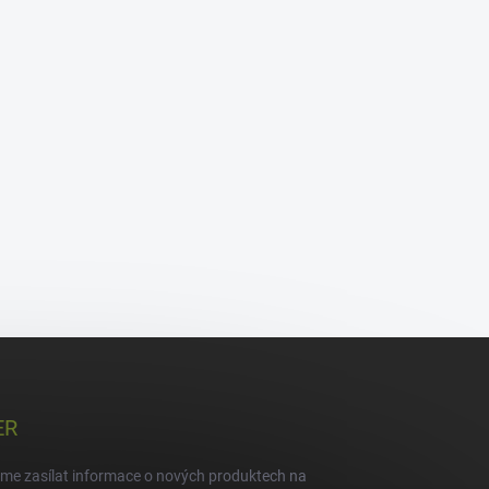
ER
eme zasílat informace o nových produktech na