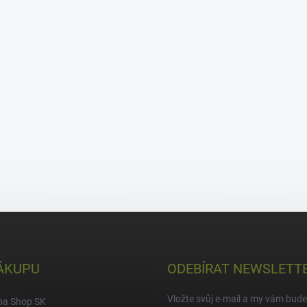
ÁKUPU
ODEBÍRAT NEWSLETT
Vložte svůj e-mail a my vám bud
pa Shop SK