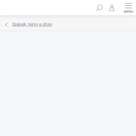
Přejít
Hledat
na
obsah
Spánek, nervy a stres