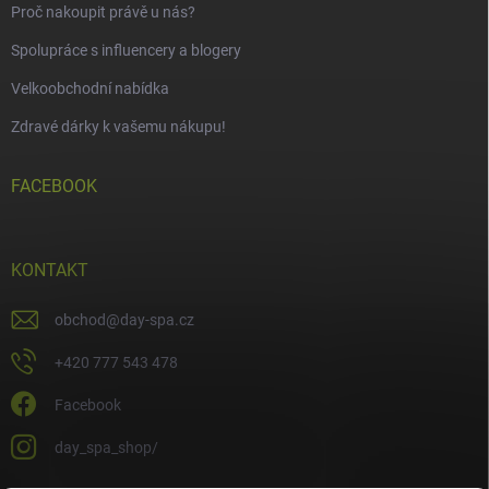
Proč nakoupit právě u nás?
Spolupráce s influencery a blogery
Velkoobchodní nabídka
Zdravé dárky k vašemu nákupu!
FACEBOOK
KONTAKT
obchod
@
day-spa.cz
+420 777 543 478
Facebook
day_spa_shop/