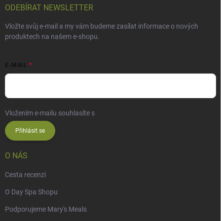
ODEBÍRAT NEWSLETTER
Vložte svůj e-mail a my vám budeme zasílat informace o nových
produktech na našem e-shopu.
E-MAIL
Vložením e-mailu souhlasíte s
podmínkami ochrany osobních údajů
Přihlásit se
O NÁS
Cesta recenzí
O Day Spa Shopu
Podporujeme Mary's Meals