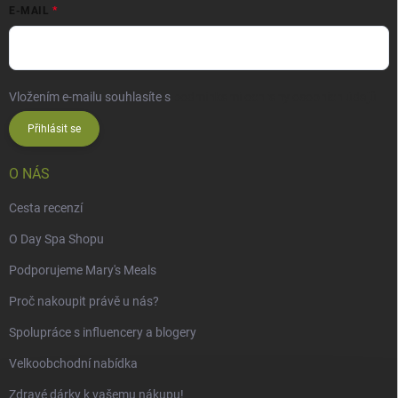
E-MAIL
Vložením e-mailu souhlasíte s
podmínkami ochrany osobních údajů
Přihlásit se
O NÁS
Cesta recenzí
O Day Spa Shopu
Podporujeme Mary's Meals
Proč nakoupit právě u nás?
Spolupráce s influencery a blogery
Velkoobchodní nabídka
Zdravé dárky k vašemu nákupu!