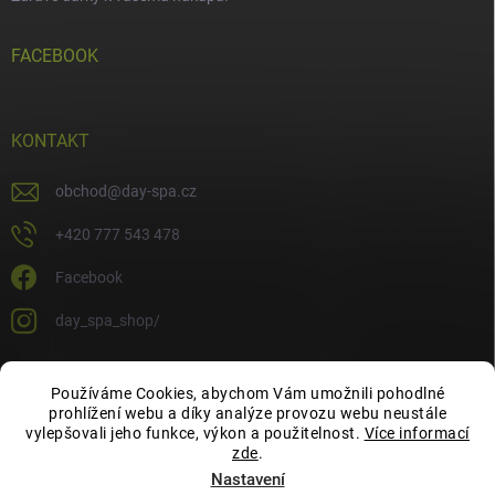
FACEBOOK
KONTAKT
obchod
@
day-spa.cz
+420 777 543 478
Facebook
day_spa_shop/
Používáme Cookies, abychom Vám umožnili pohodlné
OCHRANA OSOBNÍCH ÚDAJŮ
prohlížení webu a díky analýze provozu webu neustále
vylepšovali jeho funkce, výkon a použitelnost.
Více informací
zde
.
Nastavení