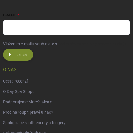
E-MAIL
Vložením e-mailu souhlasíte s
podmínkami ochrany osobních údajů
Přihlásit se
O NÁS
Cesta recenzí
O Day Spa Shopu
Podporujeme Mary's Meals
Proč nakoupit právě u nás?
Spolupráce s influencery a blogery
Velkoobchodní nabídka