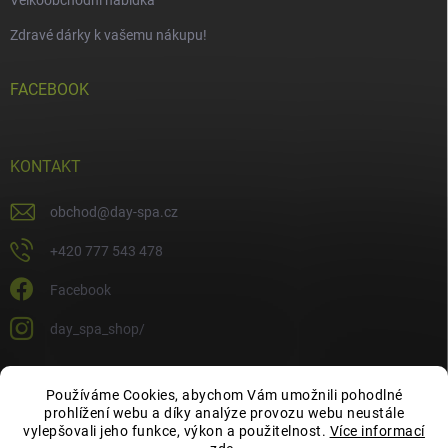
Zdravé dárky k vašemu nákupu!
FACEBOOK
KONTAKT
obchod
@
day-spa.cz
+420 777 543 478
Facebook
day_spa_shop/
Používáme Cookies, abychom Vám umožnili pohodlné
OCHRANA OSOBNÍCH ÚDAJŮ
prohlížení webu a díky analýze provozu webu neustále
vylepšovali jeho funkce, výkon a použitelnost.
Více informací