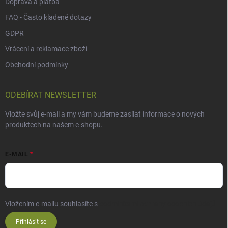
Doprava a platba
FAQ - Často kladené dotazy
GDPR
Vrácení a reklamace zboží
Obchodní podmínky
ODEBÍRAT NEWSLETTER
Vložte svůj e-mail a my vám budeme zasílat informace o nových
produktech na našem e-shopu.
E-MAIL
Vložením e-mailu souhlasíte s
podmínkami ochrany osobních údajů
Přihlásit se