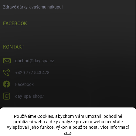
Zdravé dárky k vašemu nákupu!
FACEBOOK
KONTAKT
obchod
@
day-spa.cz
+420 777 543 478
Facebook
day_spa_shop/
Používáme Cookies, abychom Vám umožnili pohodlné
OCHRANA OSOBNÍCH ÚDAJŮ
prohlížení webu a díky analýze provozu webu neustále
vylepšovali jeho funkce, výkon a použitelnost.
Více informací
zde
.