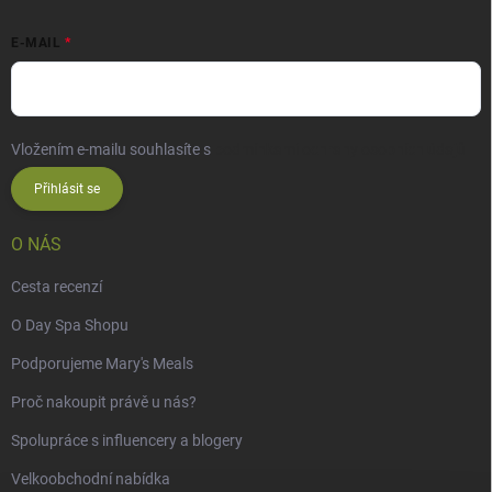
E-MAIL
Vložením e-mailu souhlasíte s
podmínkami ochrany osobních údajů
Přihlásit se
O NÁS
Cesta recenzí
O Day Spa Shopu
Podporujeme Mary's Meals
Proč nakoupit právě u nás?
Spolupráce s influencery a blogery
Velkoobchodní nabídka