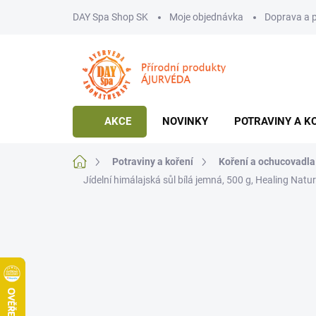
Přejít
DAY Spa Shop SK
Moje objednávka
Doprava a 
na
obsah
AKCE
NOVINKY
POTRAVINY A K
Domů
Potraviny a koření
Koření a ochucovadla
Jídelní himálajská sůl bílá jemná, 500 g, Healing Natu