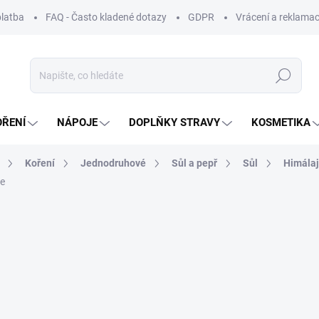
platba
FAQ - Často kladené dotazy
GDPR
Vrácení a reklamac
Hledat
OŘENÍ
NÁPOJE
DOPLŇKY STRAVY
KOSMETIKA
Koření
Jednodruhové
Sůl a pepř
Sůl
Himála
re