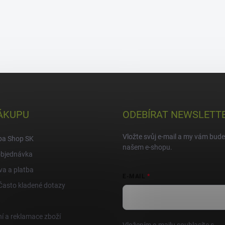
ÁKUPU
ODEBÍRAT NEWSLETT
Vložte svůj e-mail a my vám bud
pa Shop SK
našem e-shopu.
objednávka
a a platba
E-MAIL
Často kladené dotazy
í a reklamace zboží
Vložením e-mailu souhlasíte s
po