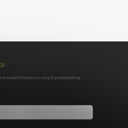
ER
eme zasílat informace o nových produktech na
dmínkami ochrany osobních údajů