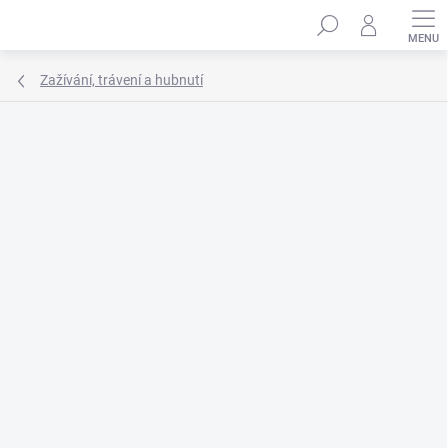
Přejít
Hledat
na
obsah
Zažívání, trávení a hubnutí