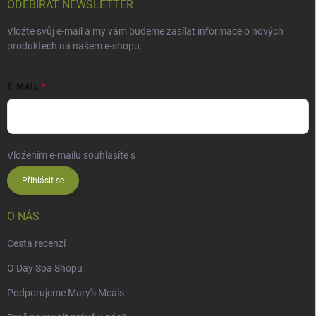
ODEBÍRAT NEWSLETTER
Vložte svůj e-mail a my vám budeme zasílat informace o nových
produktech na našem e-shopu.
E-MAIL
Vložením e-mailu souhlasíte s
podmínkami ochrany osobních údajů
Přihlásit se
O NÁS
Cesta recenzí
O Day Spa Shopu
Podporujeme Mary's Meals