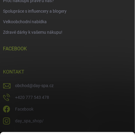
Proč nakoupit právě u nás?
Spolupráce s influencery a blogery
Velkoobchodní nabídka
Zdravé dárky k vašemu nákupu!
FACEBOOK
KONTAKT
obchod
@
day-spa.cz
+420 777 543 478
Facebook
day_spa_shop/