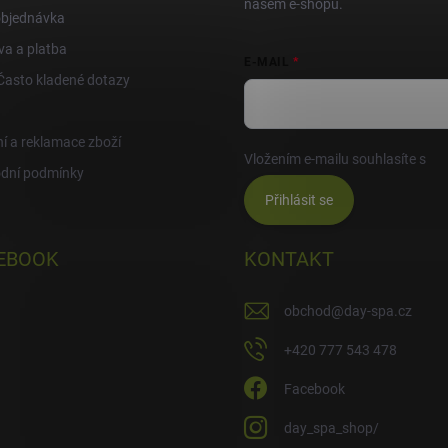
našem e-shopu.
objednávka
a a platba
E-MAIL
Často kladené dotazy
í a reklamace zboží
Vložením e-mailu souhlasíte s
po
dní podmínky
Přihlásit se
EBOOK
KONTAKT
obchod
@
day-spa.cz
+420 777 543 478
Facebook
day_spa_shop/