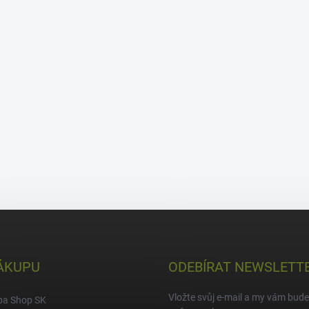
ÁKUPU
ODEBÍRAT NEWSLETT
Vložte svůj e-mail a my vám bud
pa Shop SK