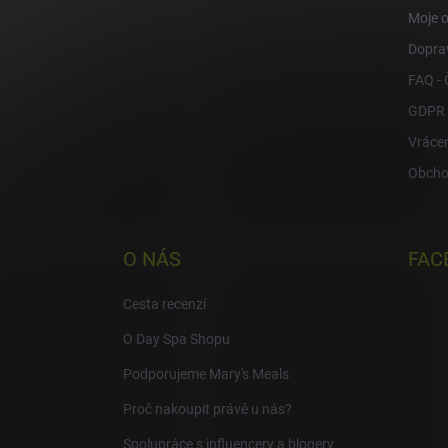
Moje 
Doprav
FAQ - 
GDPR
Vrácen
Obcho
O NÁS
FAC
Cesta recenzí
O Day Spa Shopu
Podporujeme Mary's Meals
Proč nakoupit právě u nás?
Spolupráce s influencery a blogery