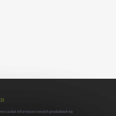
ER
eme zasílat informace o nových produktech na