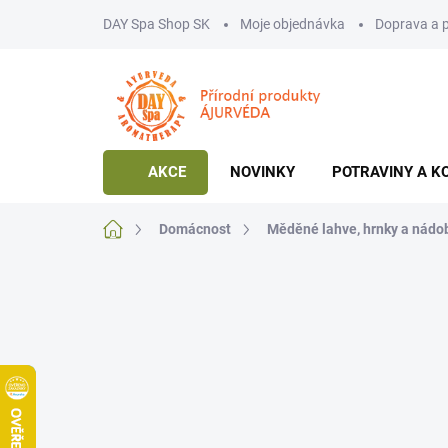
Přejít
DAY Spa Shop SK
Moje objednávka
Doprava a 
na
obsah
AKCE
NOVINKY
POTRAVINY A K
Domů
Domácnost
Měděné lahve, hrnky a nádo