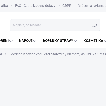
platba
FAQ - Často kladené dotazy
GDPR
Vrácení a reklamac
Hledat
OŘENÍ
NÁPOJE
DOPLŇKY STRAVY
KOSMETIKA
bí
Měděná láhev na vodu vzor Starožitný Diamant, 950 ml, Nature's