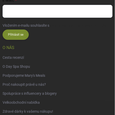
E-MAIL
Vložením e-mailu souhlasíte s
podmínkami ochrany osobních údajů
Přihlásit se
O NÁS
Cesta recenzí
O Day Spa Shopu
Podporujeme Mary's Meals
Proč nakoupit právě u nás?
Spolupráce s influencery a blogery
Velkoobchodní nabídka
Zdravé dárky k vašemu nákupu!