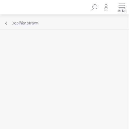
Přejít
Hledat
na
obsah
Doplňky stravy