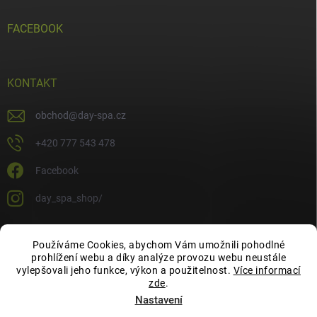
FACEBOOK
KONTAKT
obchod
@
day-spa.cz
+420 777 543 478
Facebook
day_spa_shop/
Používáme Cookies, abychom Vám umožnili pohodlné
OCHRANA OSOBNÍCH ÚDAJŮ
prohlížení webu a díky analýze provozu webu neustále
vylepšovali jeho funkce, výkon a použitelnost.
Více informací
zde
.
Nastavení