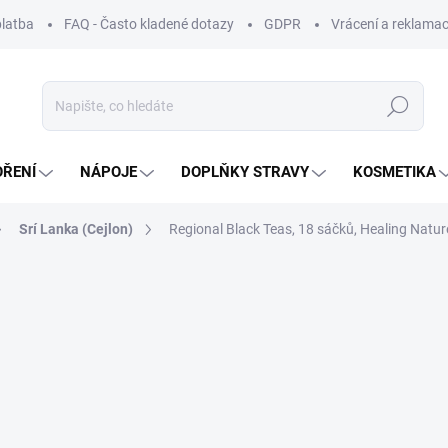
platba
FAQ - Často kladené dotazy
GDPR
Vrácení a reklamac
Hledat
OŘENÍ
NÁPOJE
DOPLŇKY STRAVY
KOSMETIKA
Srí Lanka (Cejlon)
Regional Black Teas, 18 sáčků, Healing Natur