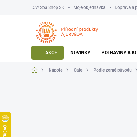
Přejít
DAY Spa Shop SK
Moje objednávka
Doprava a 
na
obsah
AKCE
NOVINKY
POTRAVINY A K
Domů
Nápoje
Čaje
Podle země původu