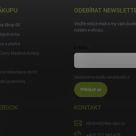
ÁKUPU
ODEBÍRAT NEWSLETT
Vložte svůj e-mail a my vám bud
pa Shop SK
našem e-shopu.
objednávka
a a platba
E-MAIL
Často kladené dotazy
í a reklamace zboží
Vložením e-mailu souhlasíte s
po
dní podmínky
Přihlásit se
EBOOK
KONTAKT
obchod
@
day-spa.cz
+420 777 543 478