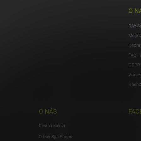
p
a
O N
t
í
DAY S
Moje 
Doprav
FAQ - 
GDPR
Vrácen
Obcho
O NÁS
FAC
Cesta recenzí
O Day Spa Shopu