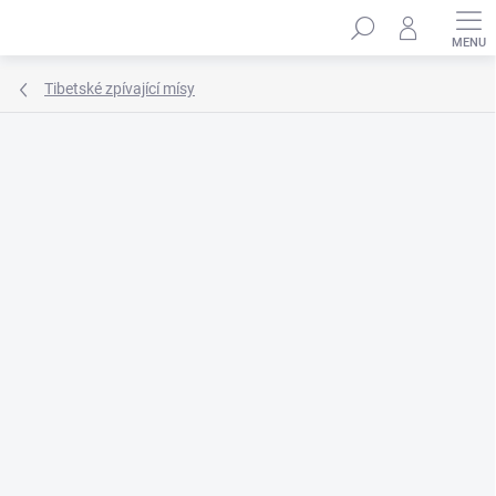
Přejít
Hledat
na
obsah
Tibetské zpívající mísy