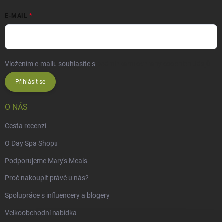
E-MAIL
Vložením e-mailu souhlasíte s
podmínkami ochrany osobních údajů
Přihlásit se
O NÁS
Cesta recenzí
O Day Spa Shopu
Podporujeme Mary's Meals
Proč nakoupit právě u nás?
Spolupráce s influencery a blogery
Velkoobchodní nabídka