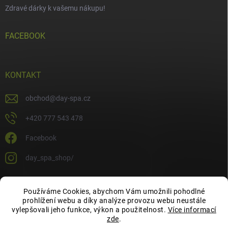
Zdravé dárky k vašemu nákupu!
FACEBOOK
KONTAKT
obchod
@
day-spa.cz
+420 777 543 478
Facebook
day_spa_shop/
Používáme Cookies, abychom Vám umožnili pohodlné
OCHRANA OSOBNÍCH ÚDAJŮ
prohlížení webu a díky analýze provozu webu neustále
vylepšovali jeho funkce, výkon a použitelnost.
Více informací
zde
.