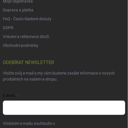
Moje objednávka
Doprava a platba
FAQ - Často kladené dotazy
GDPR
Vrácení a reklamace zboží
Obchodní podmínky
ODEBÍRAT NEWSLETTER
Vložte svůj e-mail a my vám budeme zasílat informace o nových
produktech na našem e-shopu.
E-MAIL
Vložením e-mailu souhlasíte s
podmínkami ochrany osobních údajů