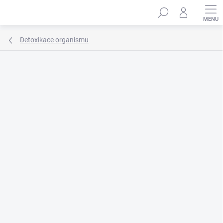
Přejít
Hledat
na
obsah
Detoxikace organismu