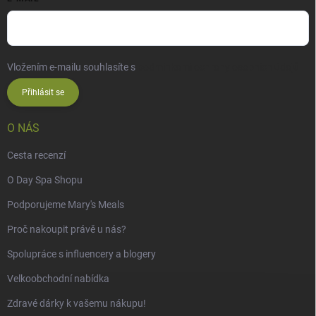
Vložením e-mailu souhlasíte s
podmínkami ochrany osobních údajů
Přihlásit se
O NÁS
Cesta recenzí
O Day Spa Shopu
Podporujeme Mary's Meals
Proč nakoupit právě u nás?
Spolupráce s influencery a blogery
Velkoobchodní nabídka
Zdravé dárky k vašemu nákupu!