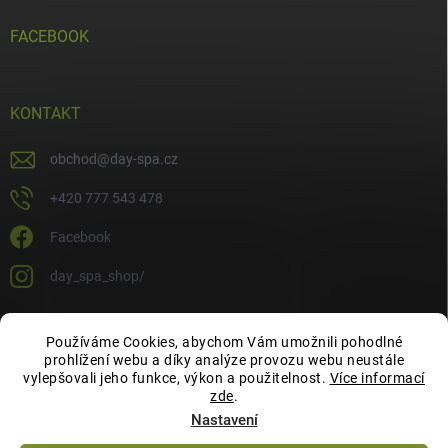
FACEBOOK
KONTAKT
obchod
@
day-spa.cz
+420 777 543 478
Facebook
day_spa_shop/
Používáme Cookies, abychom Vám umožnili pohodlné
OCHRANA OSOBNÍCH ÚDAJŮ
prohlížení webu a díky analýze provozu webu neustále
vylepšovali jeho funkce, výkon a použitelnost.
Více informací
zde
.
Nastavení