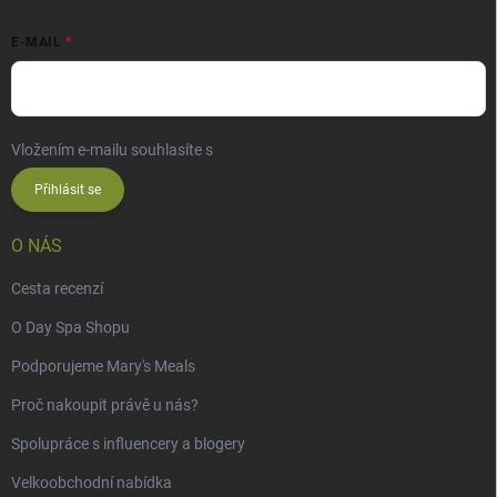
E-MAIL
Vložením e-mailu souhlasíte s
podmínkami ochrany osobních údajů
Přihlásit se
O NÁS
Cesta recenzí
O Day Spa Shopu
Podporujeme Mary's Meals
Proč nakoupit právě u nás?
Spolupráce s influencery a blogery
Velkoobchodní nabídka