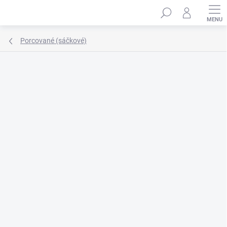
Přejít
Hledat
na
obsah
Porcované (sáčkové)