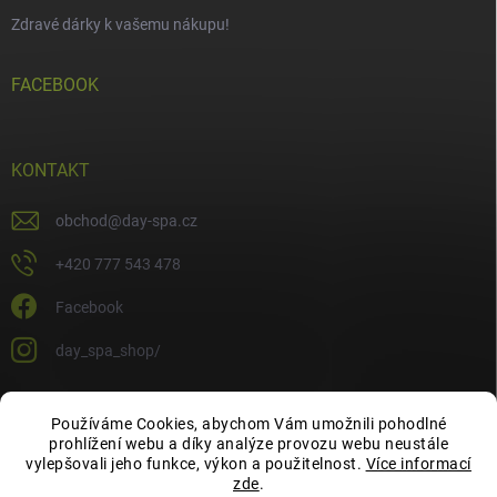
Zdravé dárky k vašemu nákupu!
FACEBOOK
KONTAKT
obchod
@
day-spa.cz
+420 777 543 478
Facebook
day_spa_shop/
Používáme Cookies, abychom Vám umožnili pohodlné
OCHRANA OSOBNÍCH ÚDAJŮ
prohlížení webu a díky analýze provozu webu neustále
vylepšovali jeho funkce, výkon a použitelnost.
Více informací
zde
.