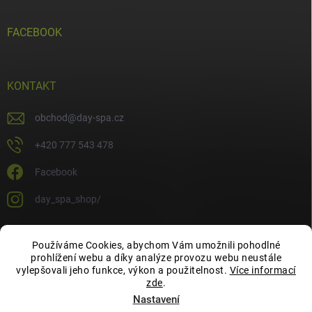
FACEBOOK
KONTAKT
obchod
@
day-spa.cz
+420 777 543 478
Facebook
day_spa_shop/
Používáme Cookies, abychom Vám umožnili pohodlné
OCHRANA OSOBNÍCH ÚDAJŮ
prohlížení webu a díky analýze provozu webu neustále
vylepšovali jeho funkce, výkon a použitelnost.
Více informací
zde
.
Nastavení