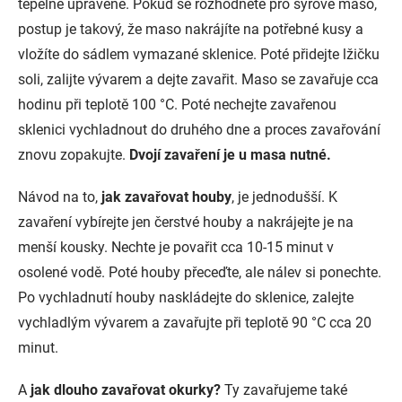
tepelně upravené. Pokud se rozhodnete pro syrové maso,
postup je takový, že maso nakrájíte na potřebné kusy a
vložíte do sádlem vymazané sklenice. Poté přidejte lžičku
soli, zalijte vývarem a dejte zavařit. Maso se zavařuje cca
hodinu při teplotě 100 °C. Poté nechejte zavařenou
sklenici vychladnout do druhého dne a proces zavařování
znovu zopakujte.
Dvojí zavaření je u masa nutné.
Návod na to,
jak zavařovat houby
, je jednodušší. K
zavaření vybírejte jen čerstvé houby a nakrájejte je na
menší kousky. Nechte je povařit cca 10-15 minut v
osolené vodě. Poté houby přeceďte, ale nálev si ponechte.
Po vychladnutí houby naskládejte do sklenice, zalejte
vychladlým vývarem a zavařujte při teplotě 90 °C cca 20
minut.
A
jak dlouho zavařovat okurky?
Ty zavařujeme také