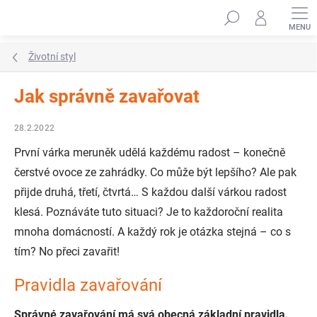
Přejít
Hledat
na
obsah
Životní styl
Jak správně zavařovat
28.2.2022
První várka meruněk udělá každému radost – konečně
čerstvé ovoce ze zahrádky. Co může být lepšího? Ale pak
přijde druhá, třetí, čtvrtá… S každou další várkou radost
klesá. Poznáváte tuto situaci? Je to každoroční realita
mnoha domácností. A každý rok je otázka stejná – co s
tím? No přeci zavařit!
Pravidla zavařování
Správné zavařování má svá obecná základní pravidla.