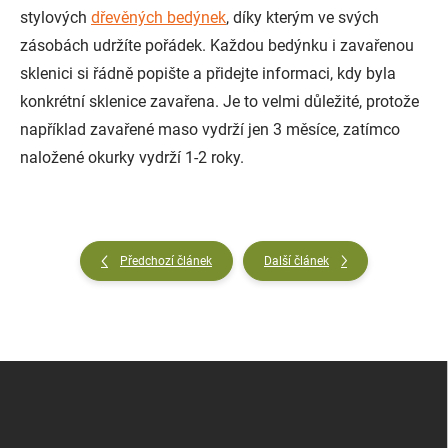
stylových
dřevěných bedýnek
, díky kterým ve svých
zásobách udržíte pořádek. Každou bedýnku i zavařenou
sklenici si řádně popište a přidejte informaci, kdy byla
konkrétní sklenice zavařena. Je to velmi důležité, protože
například zavařené maso vydrží jen 3 měsíce, zatímco
naložené okurky vydrží 1-2 roky.
Předchozí článek
Další článek
Z
á
p
a