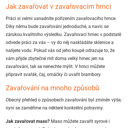
Jak zavařovat v zavařovacím hrnci
Práci si velmi usnadníte pořízením zavařovacího hrnce.
Díky němu bude zavařování jednoduché, a navíc se
zárukou kvalitního výsledku. Zavařovací hrnec v podstatě
odvede práci za vás – vy do něj naskládáte sklenice a
nalijete vodu. Pokud vás od jeho koupě odrazuje to, že
vám přijde zbytečné mít doma velký hrnec jen na
zavařování, tak se nenechte mýlit. V hrnci můžete
připravit svařák, čaj, omáčky či uvařit brambory.
Zavařování na mnoho způsobů
Obecný přehled o způsobech zavařování byl zmíněn výše,
nyní se zaměříme na některé konkrétní potraviny.
Jak zavařovat maso?
Maso můžete zavařit syrové i