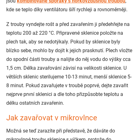
jsou
kombinované sporáky s horkovzdušnou troubou
,
kde se teplo díky ventilátoru šíří rychleji a rovnoměrněji.
Z trouby vyndejte rošt a před zavařením ji předehřejte na
teplotu 200 až 220 °C. Připravené sklenice položte na
plech tak, aby se nedotýkaly. Pokud by sklenice byly
blízko sebe, mohlo by dojít k jejich prasknutí. Plech vložte
do spodní části trouby a nalijte do něj vodu do výšky cca
1,5 cm. Délka zavařování závisí na velikosti sklenice. U
větších sklenic sterilujeme 10-13 minut, menší sklenice 5-
8 minut. Pokud zavařujete v troubě poprvé, dejte zavařit
nejprve první sklenici a dle toho přizpůsobte teplotu a
délku ostatních zavařenin.
Jak zavařovat v mikrovlnce
Možná se teď zarazíte při představě, že dáváte do
mikrovlnné trouby sklenice s víčkem, protože do