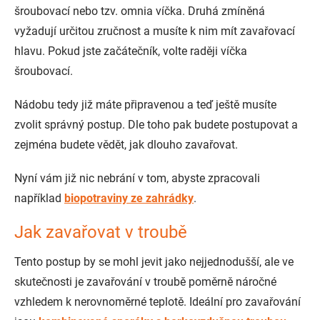
šroubovací nebo tzv. omnia víčka. Druhá zmíněná
vyžadují určitou zručnost a musíte k nim mít zavařovací
hlavu. Pokud jste začátečník, volte raději víčka
šroubovací.
Nádobu tedy již máte připravenou a teď ještě musíte
zvolit správný postup. Dle toho pak budete postupovat a
zejména budete vědět, jak dlouho zavařovat.
Nyní vám již nic nebrání v tom, abyste zpracovali
například
biopotraviny ze zahrádky
.
Jak zavařovat v troubě
Tento postup by se mohl jevit jako nejjednodušší, ale ve
skutečnosti je zavařování v troubě poměrně náročné
vzhledem k nerovnoměrné teplotě. Ideální pro zavařování