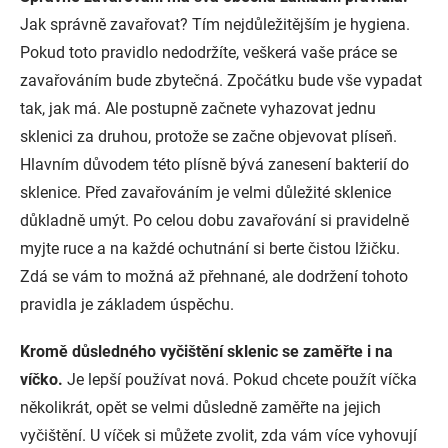
Jak správně zavařovat? Tím nejdůležitějším je hygiena.
Pokud toto pravidlo nedodržíte, veškerá vaše práce se
zavařováním bude zbytečná. Zpočátku bude vše vypadat
tak, jak má. Ale postupně začnete vyhazovat jednu
sklenici za druhou, protože se začne objevovat plíseň.
Hlavním důvodem této plísně bývá zanesení bakterií do
sklenice. Před zavařováním je velmi důležité sklenice
důkladně umýt. Po celou dobu zavařování si pravidelně
myjte ruce a na každé ochutnání si berte čistou lžičku.
Zdá se vám to možná až přehnané, ale dodržení tohoto
pravidla je základem úspěchu.
Kromě důsledného vyčištění sklenic se zaměřte i na
víčko.
Je lepší používat nová. Pokud chcete použít víčka
několikrát, opět se velmi důsledně zaměřte na jejich
vyčištění. U víček si můžete zvolit, zda vám více vyhovují