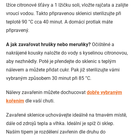
lžíce citronové šťávy a 1 lžičku soli, vložte rajčata a zalijte
vroucí vodou. Takto připravenou sklenici sterilizujte při
teplotě 90 °C cca 40 minut. A domácí protlak máte
připravený.
A jak zavařovat hrušky nebo meruňky?
Očištěné a
nakrájené kousky naložte do vody s kyselinou citronovou,
aby nezhnědly. Poté je přendejte do sklenic s teplým
nálevem a můžete přidat cukr. Pak již sterilizujte vámi
vybraným způsobem 30 minut při 85 °C.
Nálevy zavařenin můžete dochucovat
dobře vybraným
kořením
dle vaší chuti.
Zavařené sklenice uchovávejte ideálně na tmavém místě,
dále od zdrojů tepla a vlhka. Ideální je spíž či sklep.
Naším tipem je rozdělení zavřenin dle druhu do