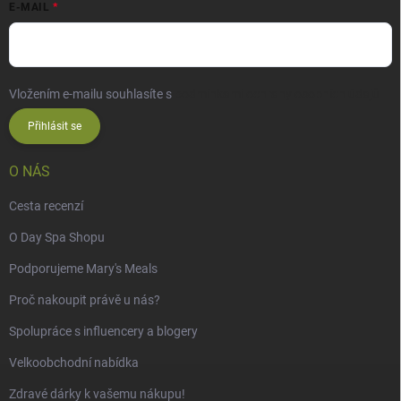
E-MAIL
Vložením e-mailu souhlasíte s
podmínkami ochrany osobních údajů
Přihlásit se
O NÁS
Cesta recenzí
O Day Spa Shopu
Podporujeme Mary's Meals
Proč nakoupit právě u nás?
Spolupráce s influencery a blogery
Velkoobchodní nabídka
Zdravé dárky k vašemu nákupu!