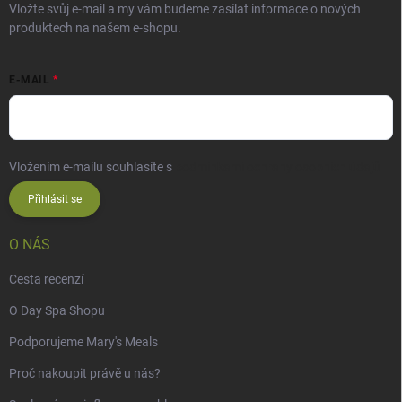
Vložte svůj e-mail a my vám budeme zasílat informace o nových
produktech na našem e-shopu.
E-MAIL
Vložením e-mailu souhlasíte s
podmínkami ochrany osobních údajů
Přihlásit se
O NÁS
Cesta recenzí
O Day Spa Shopu
Podporujeme Mary's Meals
Proč nakoupit právě u nás?