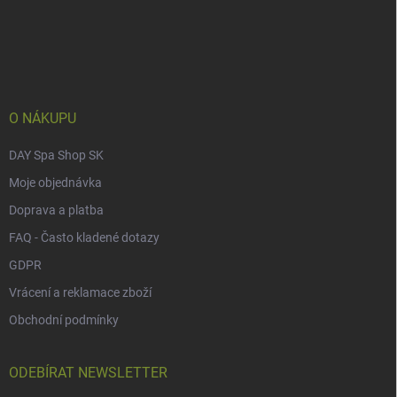
Z
á
p
a
t
í
O NÁKUPU
DAY Spa Shop SK
Moje objednávka
Doprava a platba
FAQ - Často kladené dotazy
GDPR
Vrácení a reklamace zboží
Obchodní podmínky
ODEBÍRAT NEWSLETTER