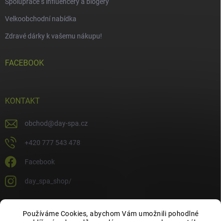
Spolupráce s influencery a blogery
Velkoobchodní nabídka
Zdravé dárky k vašemu nákupu!
FACEBOOK
KONTAKT
obchod
@
day-spa.cz
+420 777 543 478
Facebook
day_spa_shop/
Používáme Cookies, abychom Vám umožnili pohodlné
OCHRANA OSOBNÍCH ÚDAJŮ