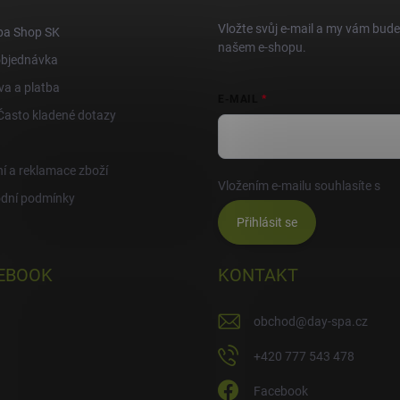
Vložte svůj e-mail a my vám bud
pa Shop SK
našem e-shopu.
objednávka
a a platba
E-MAIL
Často kladené dotazy
í a reklamace zboží
Vložením e-mailu souhlasíte s
po
dní podmínky
Přihlásit se
EBOOK
KONTAKT
obchod
@
day-spa.cz
+420 777 543 478
Facebook