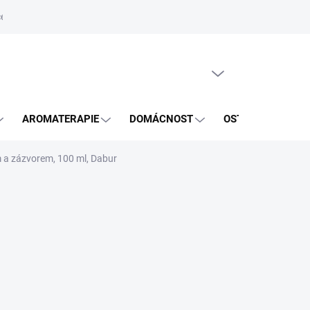
e zboží
Obchodní podmínky
PRÁZDNÝ KOŠÍK
NÁKUPNÍ
KOŠÍK
AROMATERAPIE
DOMÁCNOST
OSTATNÍ
BL
m a zázvorem, 100 ml, Dabur