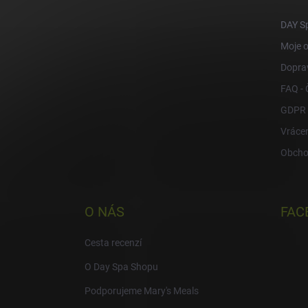
t
í
DAY S
Moje 
Doprav
FAQ - 
GDPR
Vrácen
Obcho
O NÁS
FAC
Cesta recenzí
O Day Spa Shopu
Podporujeme Mary's Meals