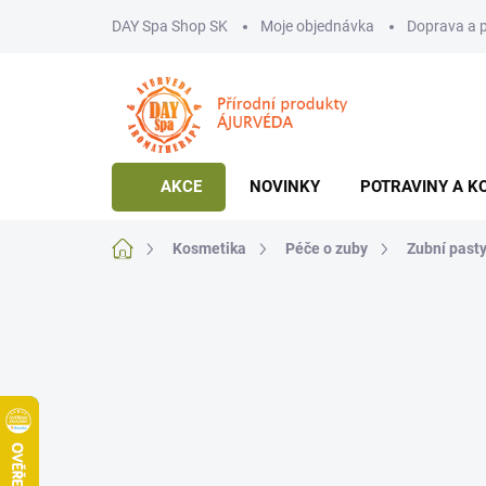
Přejít
DAY Spa Shop SK
Moje objednávka
Doprava a 
na
obsah
AKCE
NOVINKY
POTRAVINY A K
Domů
Kosmetika
Péče o zuby
Zubní past