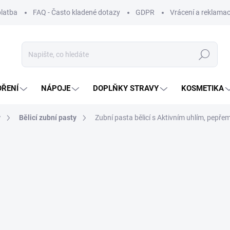
platba
FAQ - Často kladené dotazy
GDPR
Vrácení a reklamac
Hledat
OŘENÍ
NÁPOJE
DOPLŇKY STRAVY
KOSMETIKA
y
Bělicí zubní pasty
Zubní pasta bělicí s Aktivním uhlím, pepře