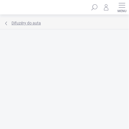
Přejít
Hledat
na
obsah
Difuzéry do auta