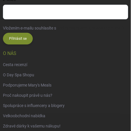
Vložením e-mailu souhlasíte s
podmínkami ochrany osobních údajů
Přihlásit se
O NÁS
Cesta recenzí
O Day Spa Shopu
Podporujeme Mary's Meals
Proč nakoupit právě u nás?
Spolupráce s influencery a blogery
Velkoobchodní nabídka
Zdravé dárky k vašemu nákupu!