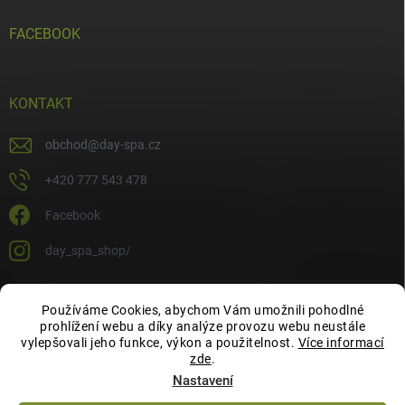
FACEBOOK
KONTAKT
obchod
@
day-spa.cz
+420 777 543 478
Facebook
day_spa_shop/
Používáme Cookies, abychom Vám umožnili pohodlné
OCHRANA OSOBNÍCH ÚDAJŮ
prohlížení webu a díky analýze provozu webu neustále
vylepšovali jeho funkce, výkon a použitelnost.
Více informací
zde
.
Nastavení