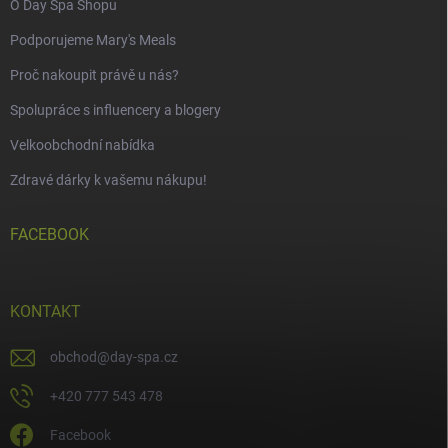
O Day Spa Shopu
Podporujeme Mary's Meals
Proč nakoupit právě u nás?
Spolupráce s influencery a blogery
Velkoobchodní nabídka
Zdravé dárky k vašemu nákupu!
FACEBOOK
KONTAKT
obchod
@
day-spa.cz
+420 777 543 478
Facebook