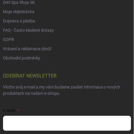
DAY Spa Shop SK
Moje objednávka
Doprava a platba
FAQ - Často kladené dotazy
GDPR
Vrácení a reklamace zboží
Obchodní podmínky
ODEBÍRAT NEWSLETTER
Vložte svůj e-mail a my vám budeme zasílat informace o nových
produktech na našem e-shopu.
E-MAIL