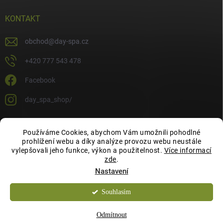
KONTAKT
obchod
@
day-spa.cz
+420 777 543 478
Facebook
day_spa_shop/
Používáme Cookies, abychom Vám umožnili pohodlné
OCHRANA OSOBNÍCH ÚDAJŮ
prohlížení webu a díky analýze provozu webu neustále
vylepšovali jeho funkce, výkon a použitelnost.
Více informací
zde
.
Nastavení
Souhlasím
Copyright 2026
Day Spa Shop
. Všechna práva vyhrazena.
Chcete slevu 10 %
ANO
NE
Odmítnout
na Váš první nákup?
Vytvořil Shoptet