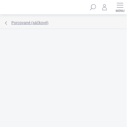
Přejít
Hledat
na
obsah
Porcované (sáčkové)