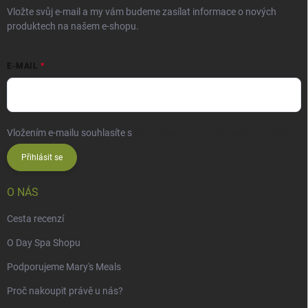
Vložte svůj e-mail a my vám budeme zasílat informace o nových
produktech na našem e-shopu.
E-MAIL
Vložením e-mailu souhlasíte s
podmínkami ochrany osobních údajů
Přihlásit se
O NÁS
Cesta recenzí
O Day Spa Shopu
Podporujeme Mary's Meals
Proč nakoupit právě u nás?