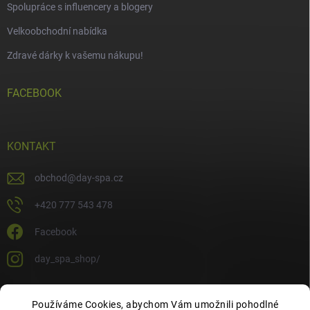
Spolupráce s influencery a blogery
Velkoobchodní nabídka
Zdravé dárky k vašemu nákupu!
FACEBOOK
KONTAKT
obchod
@
day-spa.cz
+420 777 543 478
Facebook
day_spa_shop/
Používáme Cookies, abychom Vám umožnili pohodlné