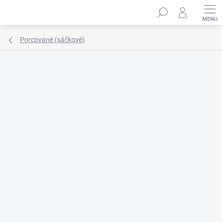
Přejít
Hledat
na
obsah
Porcované (sáčkové)