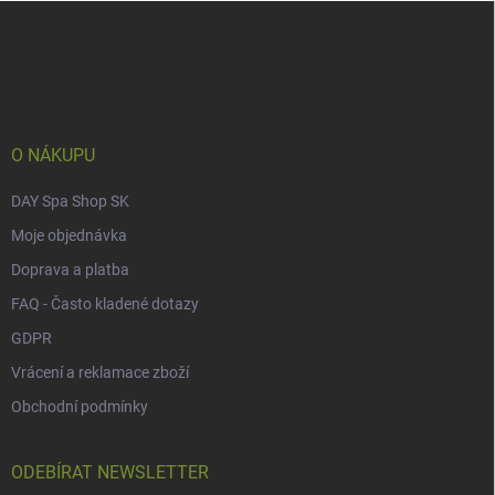
Z
á
p
a
t
í
O NÁKUPU
DAY Spa Shop SK
Moje objednávka
Doprava a platba
FAQ - Často kladené dotazy
GDPR
Vrácení a reklamace zboží
Obchodní podmínky
ODEBÍRAT NEWSLETTER