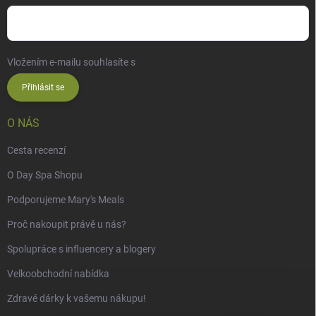
Vložením e-mailu souhlasíte s
podmínkami ochrany osobních údajů
Přihlásit se
O NÁS
Cesta recenzí
O Day Spa Shopu
Podporujeme Mary's Meals
Proč nakoupit právě u nás?
Spolupráce s influencery a blogery
Velkoobchodní nabídka
Zdravé dárky k vašemu nákupu!