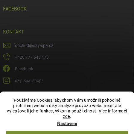
FACEBOOK
KONTAKT
obchod
@
day-spa.cz
+420 777 543 478
Facebook
day_spa_shop/
Používáme Cookies, abychom Vám umožnili pohodlné
OCHRANA OSOBNÍCH ÚDAJŮ
prohlížení webu a díky analýze provozu webu neustále
vylepšovali jeho funkce, výkon a použitelnost.
Více informací
zde
.
Nastavení