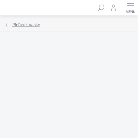
Přejít
Hledat
na
obsah
Pleťové masky