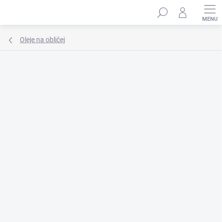
Přejít
Hledat
na
obsah
Oleje na obličej