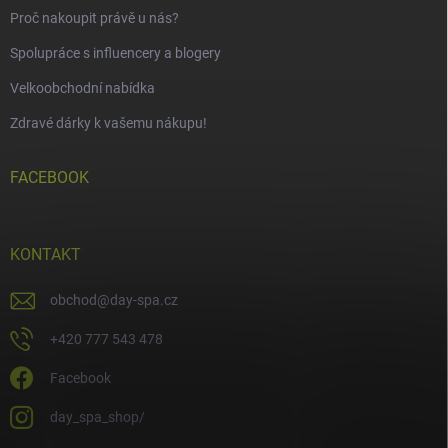
Proč nakoupit právě u nás?
Spolupráce s influencery a blogery
Velkoobchodní nabídka
Zdravé dárky k vašemu nákupu!
FACEBOOK
KONTAKT
obchod
@
day-spa.cz
+420 777 543 478
Facebook
day_spa_shop/