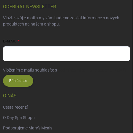
ODEBÍRAT NEWSLETTER
Vložte svůj e-mail a my vám budeme zasílat informace o nových
produktech na našem e-shopu.
E-MAIL
Vložením e-mailu souhlasíte s
podmínkami ochrany osobních údajů
Přihlásit se
O NÁS
Cesta recenzí
O Day Spa Shopu
Podporujeme Mary's Meals