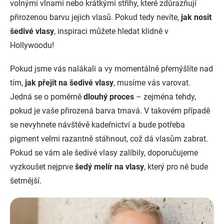
volnými vlnami nebo krátkými střihy, které zdůrazňují
přirozenou barvu jejich vlasů. Pokud tedy nevíte,
jak nosit
šedivé vlasy
, inspiraci můžete hledat klidně v
Hollywoodu!
Pokud jsme vás nalákali a vy momentálně přemýšlíte nad
tím,
jak přejít na šedivé vlasy
, musíme vás varovat.
Jedná se o poměrně
dlouhý proces
– zejména tehdy,
pokud je vaše přirozená barva tmavá. V takovém případě
se nevyhnete návštěvě kadeřnictví a bude potřeba
pigment velmi razantně stáhnout, což dá vlasům zabrat.
Pokud se vám ale šedivé vlasy zalíbily, doporučujeme
vyzkoušet nejprve
šedý melír na vlasy
, který pro ně bude
šetrnější.