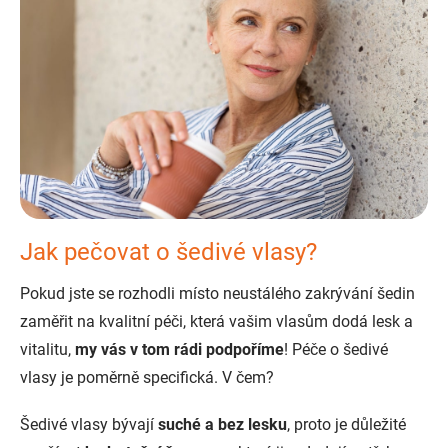
Jak pečovat o šedivé vlasy?
Pokud jste se rozhodli místo neustálého zakrývání šedin
zaměřit na kvalitní péči, která vašim vlasům dodá lesk a
vitalitu,
my vás v tom rádi podpoříme
! Péče o šedivé
vlasy je poměrně specifická. V čem?
Šedivé vlasy bývají
suché a bez lesku
, proto je důležité