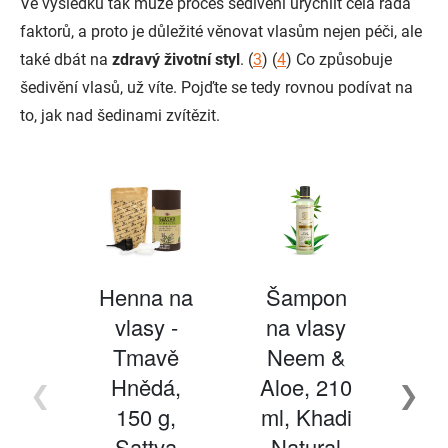
Ve výsledku tak může proces šedivění urychlit celá řada
faktorů, a proto je důležité věnovat vlasům nejen péči, ale
také dbát na
zdravý životní styl
. (
3
) (
4
) Co způsobuje
šedivění vlasů, už víte. Pojďte se tedy rovnou podívat na
to, jak nad šedinami zvítězit.