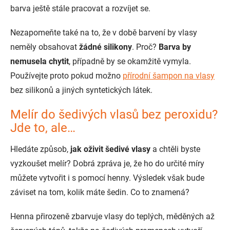
barva ještě stále pracovat a rozvíjet se.
Nezapomeňte také na to, že v době barvení by vlasy
neměly obsahovat
žádné silikony
. Proč?
Barva by
nemusela chytit
, případně by se okamžitě vymyla.
Používejte proto pokud možno
přírodní šampon na vlasy
bez silikonů a jiných syntetických látek.
Melír do šedivých vlasů bez peroxidu?
Jde to, ale…
Hledáte způsob,
jak oživit šedivé vlasy
a chtěli byste
vyzkoušet melír? Dobrá zpráva je, že ho do určité míry
můžete vytvořit i s pomocí henny. Výsledek však bude
záviset na tom, kolik máte šedin. Co to znamená?
Henna přirozeně zbarvuje vlasy do teplých, měděných až