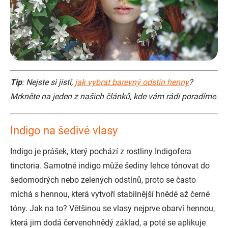
Tip
: Nejste si jistí,
jak vybrat barevný odstín henny
?
Mrkněte na jeden z našich článků, kde vám rádi poradíme.
Indigo na šedivé vlasy
Indigo je prášek, který pochází z rostliny Indigofera
tinctoria. Samotné indigo může šediny lehce tónovat do
šedomodrých nebo zelených odstínů, proto se často
míchá s hennou, která vytvoří stabilnější hnědé až černé
tóny. Jak na to? Většinou se vlasy nejprve obarví hennou,
která jim dodá červenohnědý základ, a poté se aplikuje