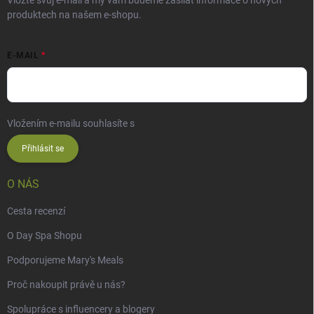
Vložte svůj e-mail a my vám budeme zasílat informace o nových
produktech na našem e-shopu.
E-MAIL
Vložením e-mailu souhlasíte s
podmínkami ochrany osobních údajů
Přihlásit se
O NÁS
Cesta recenzí
O Day Spa Shopu
Podporujeme Mary's Meals
Proč nakoupit právě u nás?
Spolupráce s influencery a blogery