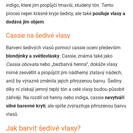
indigo, které jim propůjčí tmavší, studený tón. Tento
proces nejen krásně kryje šediny, ale také
posiluje vlasy a
dodává jim objem
.
Cassie na šedivé vlasy
Barvení šedivých vlasů pomocí cassie ocení především
blondýnky a světlovlásky
. Cassie, známá také jako
Cassia obovata
nebo „bezbarvá henna“, dokáže vlasy
mírně zesvětlit a propůjčit jim nádherný zlatavý nádech,
aniž by výrazně změnila jejich přirozenou barvu. Šediny
díky ní získají jemný teplý tón a celé vlasy budou působit
zářivěji. Na rozdíl od henny nebo indiga, cassie
nevytváří
silné barevné krytí
, ale spíše zvýrazňuje přirozenou barvu
vlasů.
Jak barvit šedivé vlasy?