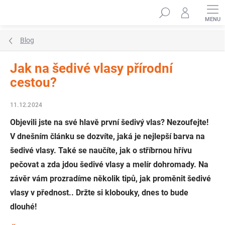
Přejít
Hledat
na
obsah
Blog
Jak na šedivé vlasy přírodní
cestou?
11.12.2024
Objevili jste na své hlavě první šedivý vlas? Nezoufejte!
V dnešním článku se dozvíte, jaká je nejlepší barva na
šedivé vlasy. Také se naučíte, jak o stříbrnou hřívu
pečovat a zda jdou šedivé vlasy a melír dohromady. Na
závěr vám prozradíme několik tipů, jak proměnit šedivé
vlasy v přednost.. Držte si klobouky, dnes to bude
dlouhé!