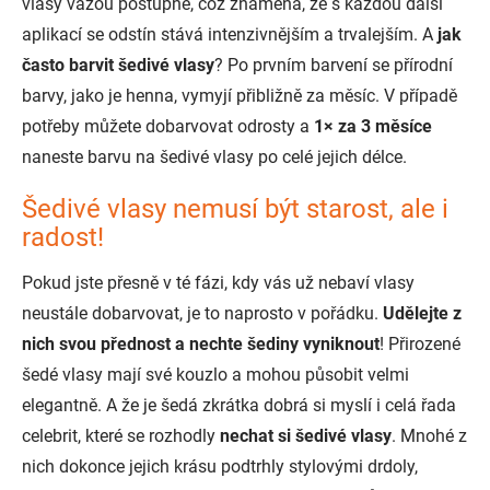
vlasy vážou postupně, což znamená, že s každou další
aplikací se odstín stává intenzivnějším a trvalejším. A
jak
často barvit šedivé vlasy
? Po prvním barvení se přírodní
barvy, jako je henna, vymyjí přibližně za měsíc. V případě
potřeby můžete dobarvovat odrosty a
1
×
za 3 měsíce
naneste barvu na šedivé vlasy po celé jejich délce.
Šedivé vlasy nemusí být starost, ale i
radost!
Pokud jste přesně v té fázi, kdy vás už nebaví vlasy
neustále dobarvovat, je to naprosto v pořádku.
Udělejte z
nich svou přednost a nechte šediny vyniknout
! Přirozené
šedé vlasy mají své kouzlo a mohou působit velmi
elegantně. A že je šedá zkrátka dobrá si myslí i celá řada
celebrit, které se rozhodly
nechat si šedivé vlasy
. Mnohé z
nich dokonce jejich krásu podtrhly stylovými drdoly,