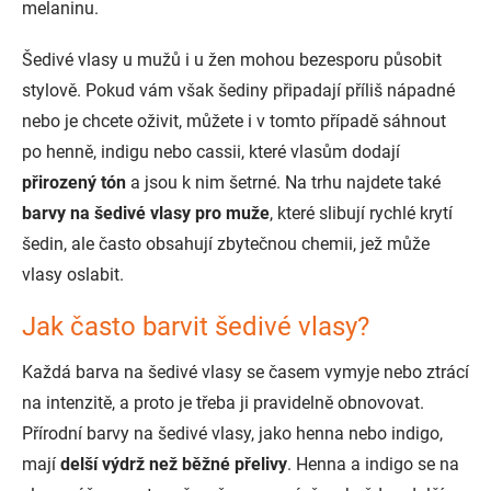
melaninu.
Šedivé vlasy u mužů i u žen mohou bezesporu působit
stylově. Pokud vám však šediny připadají příliš nápadné
nebo je chcete oživit, můžete i v tomto případě sáhnout
po henně, indigu nebo cassii, které vlasům dodají
přirozený tón
a jsou k nim šetrné. Na trhu najdete také
barvy na šedivé vlasy pro muže
, které slibují rychlé krytí
šedin, ale často obsahují zbytečnou chemii, jež může
vlasy oslabit.
Jak často barvit šedivé vlasy?
Každá barva na šedivé vlasy se časem vymyje nebo ztrácí
na intenzitě, a proto je třeba ji pravidelně obnovovat.
Přírodní barvy na šedivé vlasy, jako henna nebo indigo,
mají
delší výdrž než běžné přelivy
. Henna a indigo se na