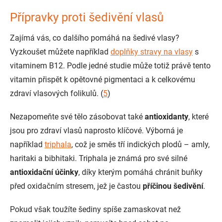
Přípravky proti šedivění vlasů
Zajímá vás, co dalšího pomáhá na šedivé vlasy?
Vyzkoušet můžete například
doplňky stravy na vlasy
s
vitaminem B12. Podle jedné studie může totiž právě tento
vitamin přispět k opětovné pigmentaci a k celkovému
zdraví vlasových folikulů. (
5
)
Nezapomeňte své tělo zásobovat také
antioxidanty
, které
jsou pro zdraví vlasů naprosto klíčové. Výborná je
například
triphala
, což je směs tří indických plodů – amly,
haritaki a bibhitaki. Triphala je známá pro své silné
antioxidační účinky
, díky kterým pomáhá chránit buňky
před oxidačním stresem, jež je častou
příčinou šedivění
.
Pokud však toužíte šediny spíše zamaskovat než