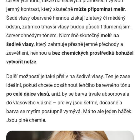
červených tónů, takže na šedivých pramenech vytvoří
jemný kontrast, který skutečně
může připomínat melír
.
Šedé vlasy obarvené hennou získají zlatavý či měděný
odstín, zatímco tmavší vlasy budou působit tlumenějším
červenohnědým tónem. Nicméně skutečný
melír na
šedivé vlasy
, který zahrnuje přesné jemné přechody a
zesvětlení, hennou a
bez chemických prostředků bohužel
vytvořit nelze
.
Další možností je také přeliv na šedivé vlasy. Ten je zase
ideální, pokud chcete dosáhnout lehčího barevného tónu
po celé délce vlasů
, aniž by se barva trvale absorbovala
do vlasového vlákna – přelivy jsou šetrné, dočasné a
barva se mytím postupně vymývá. Má to ale jeden háček.
Jsou plné chemie.