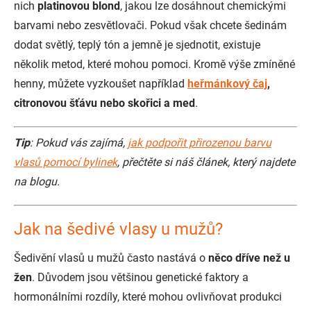
nich
platinovou blond
, jakou lze dosáhnout chemickými
barvami nebo zesvětlovači. Pokud však chcete šedinám
dodat světlý, teplý tón a jemně je sjednotit, existuje
několik metod, které mohou pomoci. Kromě výše zmíněné
henny, můžete vyzkoušet například
heřmánkový čaj
,
citronovou šťávu nebo skořici a med
.
Tip
: Pokud vás zajímá,
jak podpořit přirozenou barvu
vlasů pomocí bylinek
, přečtěte si náš článek, který najdete
na blogu.
Jak na šedivé vlasy u mužů?
Šedivění vlasů u mužů často nastává o
něco dříve než u
žen
. Důvodem jsou většinou genetické faktory a
hormonálními rozdíly, které mohou ovlivňovat produkci