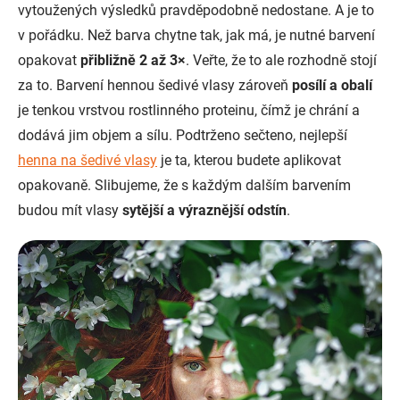
vytoužených výsledků pravděpodobně nedostane. A je to
v pořádku. Než barva chytne tak, jak má, je nutné barvení
opakovat
přibližně 2 až 3
×
. Veřte, že to ale rozhodně stojí
za to. Barvení hennou šedivé vlasy zároveň
posílí a obalí
je tenkou vrstvou rostlinného proteinu, čímž je chrání a
dodává jim objem a sílu. Podtrženo sečteno, nejlepší
henna na šedivé vlasy
je ta, kterou budete aplikovat
opakovaně. Slibujeme, že s každým dalším barvením
budou mít vlasy
sytější a výraznější odstín
.