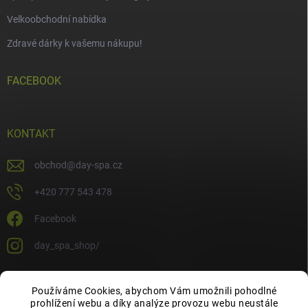
Velkoobchodní nabídka
Zdravé dárky k vašemu nákupu!
FACEBOOK
KONTAKT
obchod
@
day-spa.cz
+420 777 543 478
Facebook
day_spa_shop/
Používáme Cookies, abychom Vám umožnili pohodlné
OCHRANA OSOBNÍCH ÚDAJŮ
prohlížení webu a díky analýze provozu webu neustále