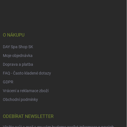
á
p
a
t
í
O NÁKUPU
DAY Spa Shop SK
Moje objednávka
Doprava a platba
FAQ - Často kladené dotazy
GDPR
Vrácení a reklamace zboží
Obchodní podmínky
ODEBÍRAT NEWSLETTER