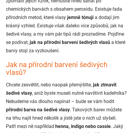
zpomalit jejich vznik, nemusíte hned sahat po
chemických barvách s obsahem peroxidu. Existuje řada
přírodních metod, které vlasy
jemně tónují
a dodají jim
krásný vzhled. Existuje však daleko více způsobů, jak na
šedivé vlasy, a my vám pár tipů rádi prozradíme. Pojďme
se podívat,
jak na přírodní barvení šedivých vlasů
a
které
barvy stojí za vyzkoušení.
Jak na přírodní barvení šedivých
vlasů?
Chcete zesvětlit, nebo naopak přemýšlíte,
jak ztmavit
šedivé vlasy
, aniž byste museli nutně navštívit kadeřníka?
Nebudeme vás dlouho napínat – bude se vám hodit
přírodní barva na šedivé vlasy
. Takových barev můžete
na trhu najít hned několik a jistě jste o nich už slyšeli.
Patří mezi ně například
henna, indigo nebo cassie
. Jaký