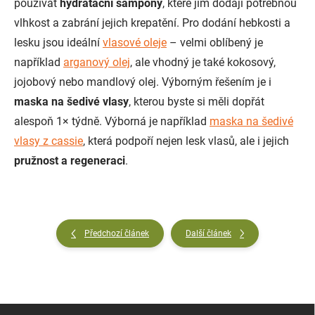
používat
hydratační šampony
, které jim dodají potřebnou
vlhkost a zabrání jejich krepatění. Pro dodání hebkosti a
lesku jsou ideální
vlasové oleje
– velmi oblíbený je
například
arganový olej
, ale vhodný je také kokosový,
jojobový nebo mandlový olej. Výborným řešením je i
maska na šedivé vlasy
, kterou byste si měli dopřát
alespoň 1
×
týdně. Výborná je například
maska na šedivé
vlasy z cassie
, která podpoří nejen lesk vlasů, ale i jejich
pružnost a regeneraci
.
Předchozí článek
Další článek
Z