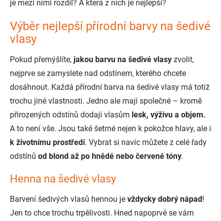
je mezi nimi rozdíl? A která z nich je nejlepší?
Výběr nejlepší přírodní barvy na šedivé
vlasy
Pokud přemýšlíte,
jakou barvu na šedivé vlasy
zvolit,
nejprve se zamyslete nad odstínem, kterého chcete
dosáhnout. Každá přírodní barva na šedivé vlasy má totiž
trochu jiné vlastnosti. Jedno ale mají společné – kromě
přirozených odstínů dodají vlasům
lesk, výživu a objem.
A to není vše. Jsou také šetrné nejen k pokožce hlavy, ale i
k životnímu prostředí
. Vybrat si navíc můžete z celé řady
odstínů
od blond až po hnědé nebo červené tóny
.
Henna na šedivé vlasy
Barvení šedivých vlasů hennou je
vždycky dobrý nápad
!
Jen to chce trochu trpělivosti. Hned napoprvé se vám