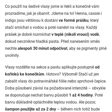
Co použít na šedivé vlasy jsme si řekli a konečně vám
prozradíme, jak je obarvit. Jdeme na to! Henna, cassie i
indigo jsou většinou k dostání
ve formě prášku
, který
stačí smíchat s vodou a poté nanést na vlasy. Každý
prášek je dobré rozmíchat
v teplé (nikoli vroucí) vodě
,
dokud nevznikne hladká pasta. Před nanesením směs
nechte
alespoň 30 minut odpočívat
, aby se pigmenty plně
uvolnily.
Vlasy rozdělte na sekce a pastu aplikujte postupně
od
kořínků ke konečkům
. Hotovo? Výborně! Stačí už jen
zabalit vlasy do potravinářské fólie nebo sprchové čepice.
Doba působení závisí na požadované intenzitě – obvykle
se doporučuje nechat barvu působit
1 až 4 hodiny
. Poté
barvu důkladně opláchněte teplou vodou. Ale pozor,
šampon použijte až za 2 dny
– během nich totiž bude