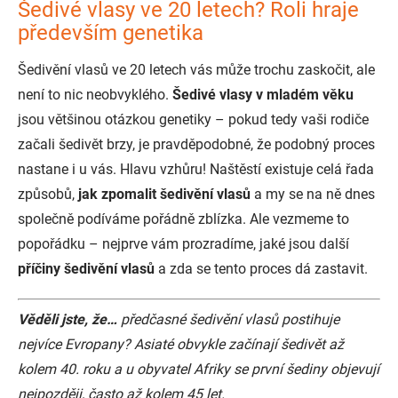
Šedivé vlasy ve 20 letech? Roli hraje
především genetika
Šedivění vlasů ve 20 letech vás může trochu zaskočit, ale
není to nic neobvyklého.
Šedivé vlasy v mladém věku
jsou většinou otázkou genetiky – pokud tedy vaši rodiče
začali šedivět brzy, je pravděpodobné, že podobný proces
nastane i u vás. Hlavu vzhůru! Naštěstí existuje celá řada
způsobů,
jak zpomalit šedivění vlasů
a my se na ně dnes
společně podíváme pořádně zblízka. Ale vezmeme to
popořádku – nejprve vám prozradíme, jaké jsou další
příčiny šedivění vlasů
a zda se tento proces dá zastavit.
Věděli jste, že…
předčasné šedivění vlasů postihuje
nejvíce Evropany? Asiaté obvykle začínají šedivět až
kolem 40. roku a u obyvatel Afriky se první šediny objevují
nejpozději, často až kolem 45 let.