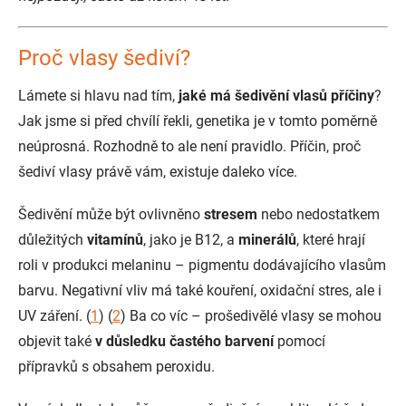
Proč vlasy šediví?
Lámete si hlavu nad tím,
jaké má šedivění vlasů příčiny
?
Jak jsme si před chvílí řekli, genetika je v tomto poměrně
neúprosná. Rozhodně to ale není pravidlo. Příčin, proč
šediví vlasy právě vám, existuje daleko více.
Šedivění může být ovlivněno
stresem
nebo nedostatkem
důležitých
vitamínů
, jako je B12, a
minerálů
, které hrají
roli v produkci melaninu – pigmentu dodávajícího vlasům
barvu. Negativní vliv má také kouření, oxidační stres, ale i
UV záření. (
1
) (
2
) Ba co víc – prošedivělé vlasy se mohou
objevit také
v důsledku častého barvení
pomocí
přípravků s obsahem peroxidu.