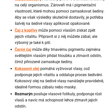
na celý organismus. Zároveň má i pigmentační
vlastnosti, které mohou pomoci zamaskovat šediny.
Aby se však výsledky skutečně dostavily, je potřeba
šalvěj na šedivé vlasy aplikovat opakovaně.
Čaj z kopřivy
může pomoci vlasům získat zpět
jejich vitalitu. Připravit si z něj můžete zábal, ale
výborný je také k pití.
Černý čaj
může díky tmavému pigmentu zejména
světlejším vlasům přidat hloubku a ztmavit odstín,
čímž přirozeně zamaskuje šediny.
Kokosový olej
pomáhá vyživovat vlasy, což
podporuje jejich vitalitu a oddaluje proces šedivění.
Kokosový olej na šedivé vlasy nanášejte pravidelně,
ideálně formou zábalu nebo masky.
Rozmarýn
posiluje vlasové folikuly, podporuje růst
vlasů a navíc má schopnost lehce ztmavit jejich
odstín.