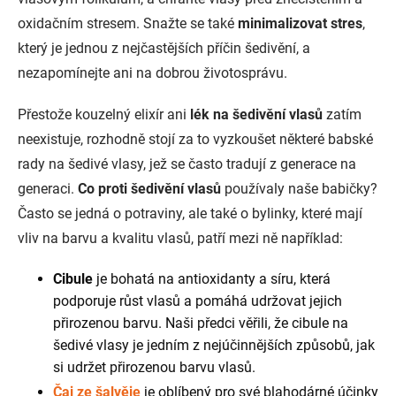
oxidačním stresem. Snažte se také
minimalizovat stres
,
který je jednou z nejčastějších příčin šedivění, a
nezapomínejte ani na dobrou životosprávu.
Přestože kouzelný elixír ani
lék na šedivění vlasů
zatím
neexistuje, rozhodně stojí za to vyzkoušet některé babské
rady na šedivé vlasy, jež se často tradují z generace na
generaci.
Co proti šedivění vlasů
používaly naše babičky?
Často se jedná o potraviny, ale také o bylinky, které mají
vliv na barvu a kvalitu vlasů, patří mezi ně například:
Cibule
je bohatá na antioxidanty a síru, která
podporuje růst vlasů a pomáhá udržovat jejich
přirozenou barvu. Naši předci věřili, že cibule na
šedivé vlasy je jedním z nejúčinnějších způsobů, jak
si udržet přirozenou barvu vlasů.
Čaj ze šalvěje
je oblíbený pro své blahodárné účinky