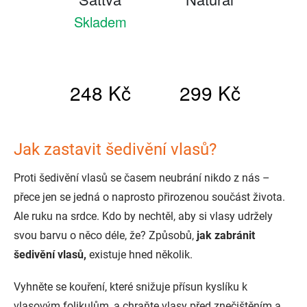
Jak zastavit šedivění vlasů?
Proti šedivění vlasů se časem neubrání nikdo z nás –
přece jen se jedná o naprosto přirozenou součást života.
Ale ruku na srdce. Kdo by nechtěl, aby si vlasy udržely
svou barvu o něco déle, že? Způsobů,
jak zabránit
šedivění vlasů,
existuje hned několik.
Vyhněte se kouření, které snižuje přísun kyslíku k
vlasovým folikulům, a chraňte vlasy před znečištěním a