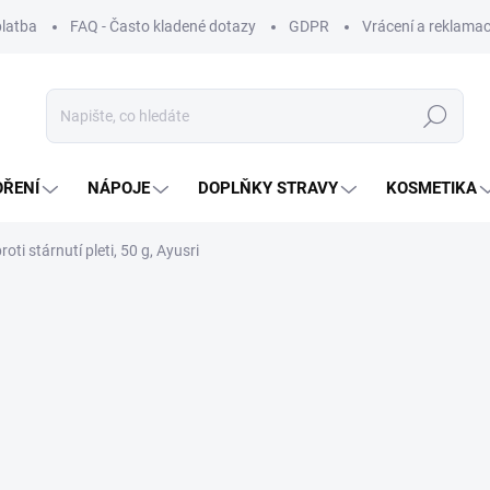
platba
FAQ - Často kladené dotazy
GDPR
Vrácení a reklamac
Hledat
OŘENÍ
NÁPOJE
DOPLŇKY STRAVY
KOSMETIKA
oti stárnutí pleti, 50 g, Ayusri