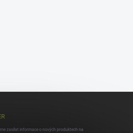
ER
eme zasílat informace o nových produktech na