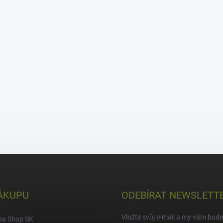
ÁKUPU
ODEBÍRAT NEWSLETT
Vložte svůj e-mail a my vám bud
pa Shop SK