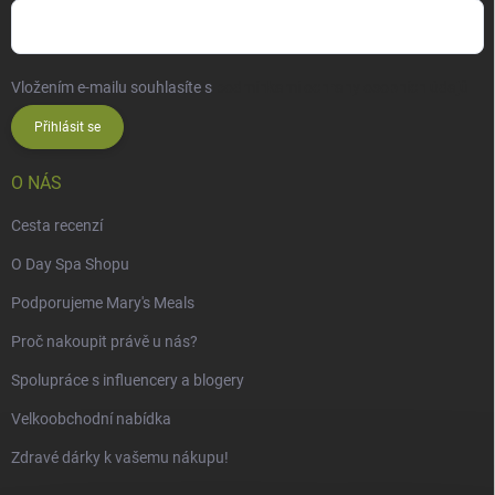
Vložením e-mailu souhlasíte s
podmínkami ochrany osobních údajů
Přihlásit se
O NÁS
Cesta recenzí
O Day Spa Shopu
Podporujeme Mary's Meals
Proč nakoupit právě u nás?
Spolupráce s influencery a blogery
Velkoobchodní nabídka
Zdravé dárky k vašemu nákupu!