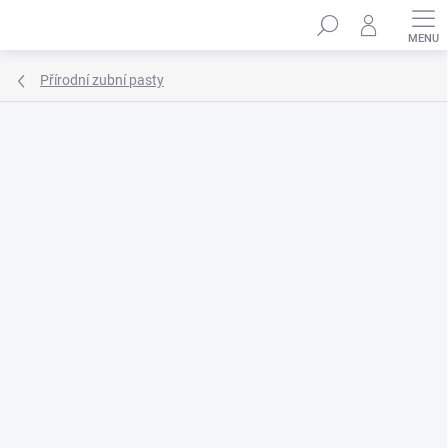
Přejít
Hledat
na
obsah
Přírodní zubní pasty