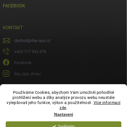
FACEBOOK
KONTAKT
obchod
@
day-spa.cz
+420 777 543 478
Facebook
day_spa_shop/
Používáme Cookies, abychom Vám umožnili pohodlné
OCHRANA OSOBNÍCH ÚDAJŮ
prohlížení webu a díky analýze provozu webu neustále
vylepšovali jeho funkce, výkon a použitelnost.
Více informací
zde
.
Nastavení
Souhlasím