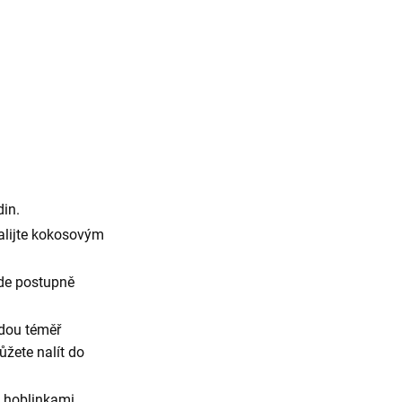
din.
zalijte kokosovým
de postupně
udou téměř
ůžete nalít do
 hoblinkami,