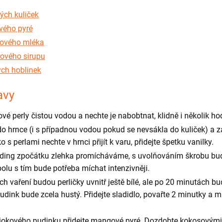
ých kuliček
ého pyré
ového mléka
rového sirupu
ch hoblinek
avy
ové perly čistou vodou a nechte je nabobtnat, klidně i několik ho
 do hrnce (i s případnou vodou pokud se nevsákla do kuliček) a 
s perlami nechte v hrnci přijít k varu, přidejte špetku vanilky.
ding zpočátku zlehka promícháváme, s uvolňováním škrobu bu
olu s tím bude potřeba míchat intenzivněji.
h vaření budou perličky uvnitř ještě bílé, ale po 20 minutách b
udink bude zcela hustý. Přidejte sladidlo, povařte 2 minutky a m
piokového pudinku přidejte mangové pyré. Dozdobte kokosovými