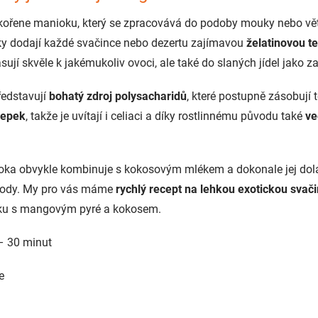
 kořene manioku, který se zpracovává do podoby mouky nebo vě
ičky dodají každé svačince nebo dezertu zajímavou
želatinovou t
asují skvěle k jakémukoliv ovoci, ale také do slaných jídel jako 
ředstavují
bohatý zdroj polysacharidů
, které postupně zásobují t
lepek
, takže je uvítají i celiaci a díky rostlinnému původu také
ve
ioka obvykle kombinuje s kokosovým mlékem a dokonale jej dola
plody. My pro vás máme
rychlý recept na lehkou exotickou svač
ku s mangovým pyré a kokosem.
– 30 minut
e