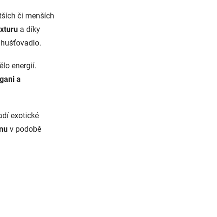
tších či menších
exturu
a díky
zahušťovadlo.
ělo energií.
gani a
dí exotické
inu
v podobě