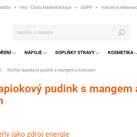
platba
FAQ - Často kladené dotazy
GDPR
Vrácení a reklamac
Hledat
OŘENÍ
NÁPOJE
DOPLŇKY STRAVY
KOSMETIKA
Rychlý tapiokový pudink s mangem a kokosem
tapiokový pudink s mangem 
m
rly jako zdroj energie