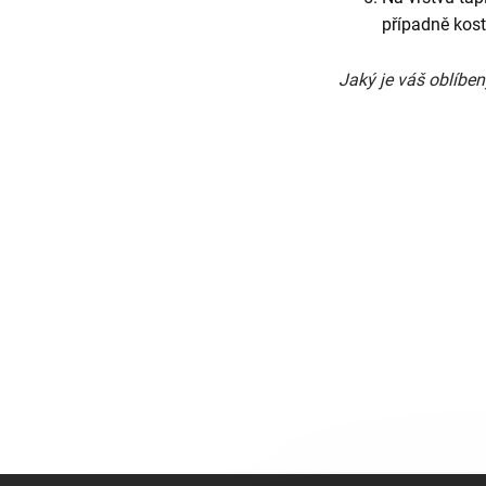
případně kos
Jaký je váš oblíben
Z