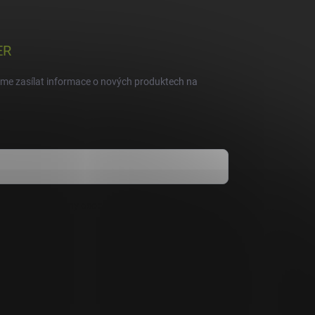
ER
eme zasílat informace o nových produktech na
dmínkami ochrany osobních údajů