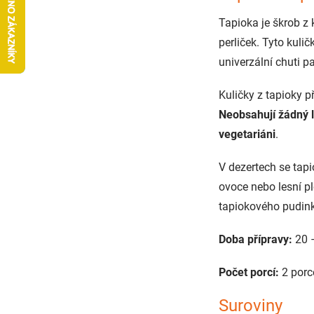
Tapioka je škrob z
perliček. Tyto kul
univerzální chuti p
Kuličky z tapioky p
Neobsahují žádný 
vegetariáni
.
V dezertech se tap
ovoce nebo lesní 
tapiokového pudin
Doba přípravy:
20 
Počet porcí:
2 porc
Suroviny