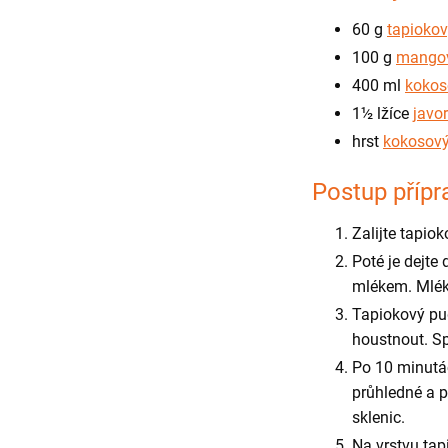
60 g
tapiokov
100 g
mangov
400 ml
kokos
1
½
lžíce
javo
hrst
kokosový
Postup přípr
Zalijte tapiok
Poté je dejte
mlékem. Mléko 
Tapiokový pu
houstnout. Sp
Po 10 minutác
průhledné a p
sklenic.
Na vrstvu ta