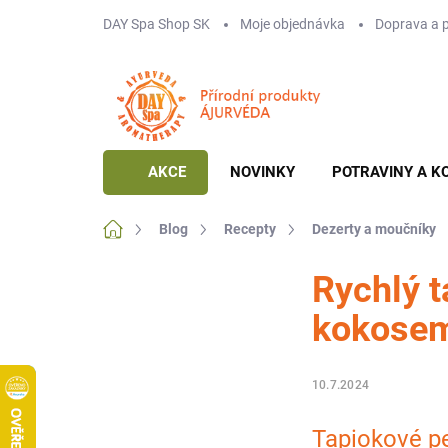
Přejít
DAY Spa Shop SK
Moje objednávka
Doprava a 
na
obsah
AKCE
NOVINKY
POTRAVINY A K
Domů
Blog
Recepty
Dezerty a moučníky
Rychlý 
kokose
10.7.2024
Tapiokové pe