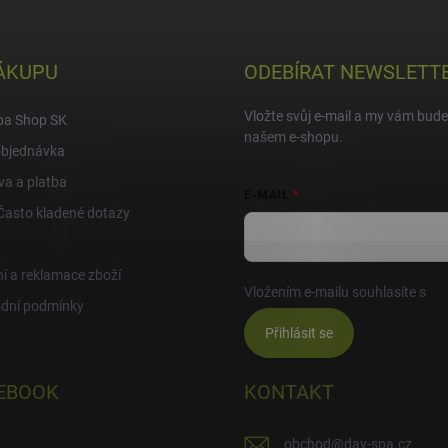
ÁKUPU
ODEBÍRAT NEWSLETT
Vložte svůj e-mail a my vám bud
pa Shop SK
našem e-shopu.
objednávka
a a platba
E-MAIL
Často kladené dotazy
í a reklamace zboží
Vložením e-mailu souhlasíte s
po
dní podmínky
Přihlásit se
EBOOK
KONTAKT
obchod
@
day-spa.cz