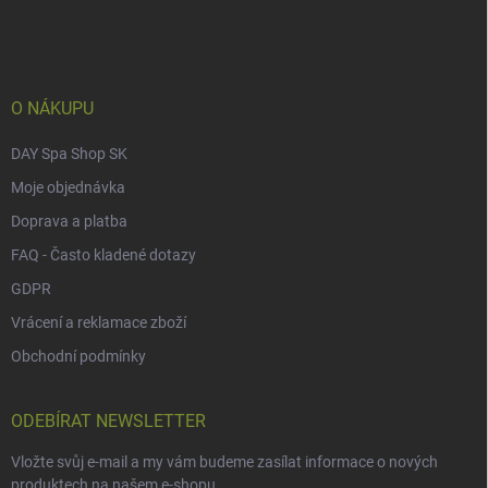
p
a
t
í
O NÁKUPU
DAY Spa Shop SK
Moje objednávka
Doprava a platba
FAQ - Často kladené dotazy
GDPR
Vrácení a reklamace zboží
Obchodní podmínky
ODEBÍRAT NEWSLETTER
Vložte svůj e-mail a my vám budeme zasílat informace o nových
produktech na našem e-shopu.