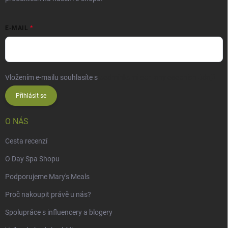
E-MAIL
Vložením e-mailu souhlasíte s
podmínkami ochrany osobních údajů
Přihlásit se
O NÁS
Cesta recenzí
O Day Spa Shopu
Podporujeme Mary's Meals
Proč nakoupit právě u nás?
Spolupráce s influencery a blogery