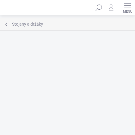
Přejít
Hledat
na
obsah
Stojany a držáky