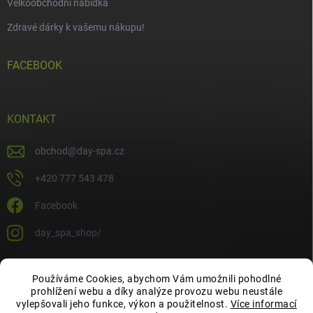
Velkoobchodní nabídka
Zdravé dárky k vašemu nákupu!
FACEBOOK
KONTAKT
obchod
@
day-spa.cz
+420 777 543 478
Facebook
day_spa_shop/
Používáme Cookies, abychom Vám umožnili pohodlné
OCHRANA OSOBNÍCH ÚDAJŮ
prohlížení webu a díky analýze provozu webu neustále
vylepšovali jeho funkce, výkon a použitelnost.
Více informací