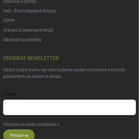
Doprava a platba
FAQ - Často kladené dotazy
GDPR
Vrácení a reklamace zboží
Obchodní podmínky
ODEBÍRAT NEWSLETTER
Vložte svůj e-mail a my vám budeme zasílat informace o nových
produktech na našem e-shopu.
E-MAIL
Vložením e-mailu souhlasíte s
podmínkami ochrany osobních údajů
Přihlásit se