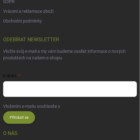
GDPR
Vrácení a reklamace zboží
Obchodní podmínky
ODEBÍRAT NEWSLETTER
Vložte svůj e-mail a my vám budeme zasílat informace o nových
produktech na našem e-shopu.
E-MAIL
Vložením e-mailu souhlasíte s
podmínkami ochrany osobních údajů
Přihlásit se
O NÁS