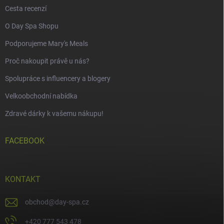
Cesta recenzí
O Day Spa Shopu
Podporujeme Mary's Meals
Proč nakoupit právě u nás?
Spolupráce s influencery a blogery
Velkoobchodní nabídka
Zdravé dárky k vašemu nákupu!
FACEBOOK
KONTAKT
obchod
@
day-spa.cz
+420 777 543 478