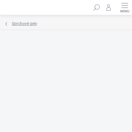
Přejít
Hledat
na
obsah
Sprchové gely