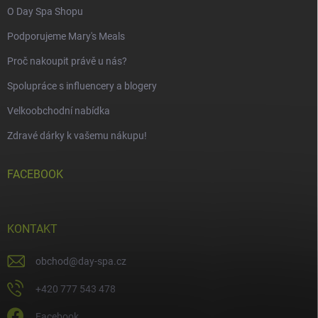
O Day Spa Shopu
Podporujeme Mary's Meals
Proč nakoupit právě u nás?
Spolupráce s influencery a blogery
Velkoobchodní nabídka
Zdravé dárky k vašemu nákupu!
FACEBOOK
KONTAKT
obchod
@
day-spa.cz
+420 777 543 478
Facebook