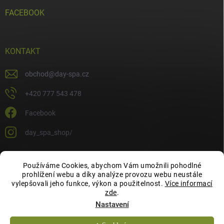
FACEBOOK
KONTAKT
obchod
@
day-spa.cz
+420 777 543 478
Facebook
day_spa_shop/
Používáme Cookies, abychom Vám umožnili pohodlné
OCHRANA OSOBNÍCH ÚDAJŮ
prohlížení webu a díky analýze provozu webu neustále
vylepšovali jeho funkce, výkon a použitelnost.
Více informací
zde
.
Nastavení