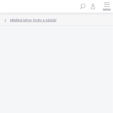
Přejít
Hledat
na
obsah
Měděné lahve, hrnky a nádobí