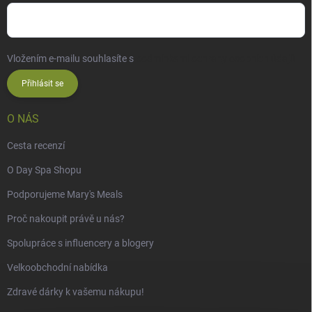
Vložením e-mailu souhlasíte s
podmínkami ochrany osobních údajů
Přihlásit se
O NÁS
Cesta recenzí
O Day Spa Shopu
Podporujeme Mary's Meals
Proč nakoupit právě u nás?
Spolupráce s influencery a blogery
Velkoobchodní nabídka
Zdravé dárky k vašemu nákupu!