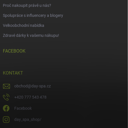
Proč nakoupit právě u nás?
Spolupráce s influencery a blogery
Velkoobchodní nabídka
Zdravé dárky k vašemu nákupu!
FACEBOOK
KONTAKT
obchod
@
day-spa.cz
+420 777 543 478
Facebook
day_spa_shop/