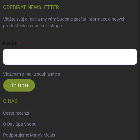
ODEBÍRAT NEWSLETTER
Vložte svůj e-mail a my vám budeme zasílat informace o nových
produktech na našem e-shopu.
E-MAIL
Vložením e-mailu souhlasíte s
podmínkami ochrany osobních údajů
Přihlásit se
O NÁS
Cesta recenzí
O Day Spa Shopu
Podporujeme Mary's Meals