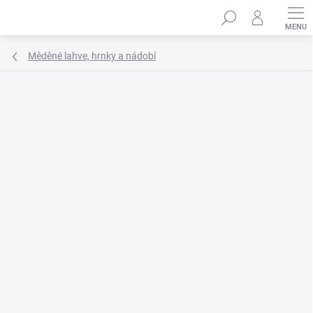
Přejít
Hledat
na
obsah
Měděné lahve, hrnky a nádobí