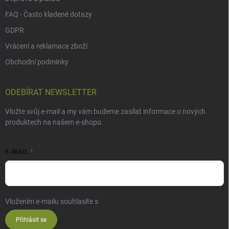
FAQ - Často kladené dotazy
GDPR
Vrácení a reklamace zboží
Obchodní podmínky
ODEBÍRAT NEWSLETTER
Vložte svůj e-mail a my vám budeme zasílat informace o nových
produktech na našem e-shopu.
E-MAIL
Vložením e-mailu souhlasíte s
podmínkami ochrany osobních údajů
Přihlásit se