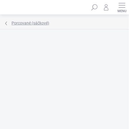
Přejít
Hledat
na
obsah
Porcované (sáčkové)