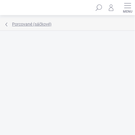
Přejít
Hledat
na
obsah
Porcované (sáčkové)