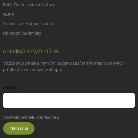
FAQ - Často kladené dotazy
GDPR
Vrácení a reklamace zboží
Obchodní podmínky
ODEBÍRAT NEWSLETTER
Vložte svůj e-mail a my vám budeme zasílat informace o nových
produktech na našem e-shopu.
E-MAIL
Vložením e-mailu souhlasíte s
podmínkami ochrany osobních údajů
Přihlásit se