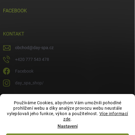
FACEBOOK
KONTAKT
obchod
@
day-spa.cz
+420 777 543 478
Facebook
day_spa_shop/
Používáme Cookies, abychom Vám umožnili pohodlné
OCHRANA OSOBNÍCH ÚDAJŮ
prohlížení webu a díky analýze provozu webu neustále
vylepšovali jeho funkce, výkon a použitelnost.
Více informací
zde
.
Nastavení