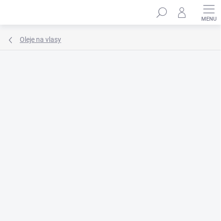
Přejít
Hledat
na
obsah
Oleje na vlasy