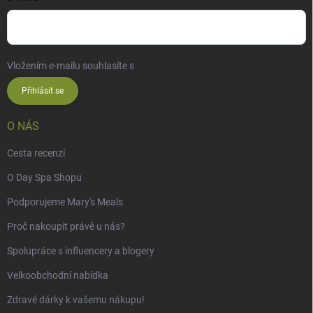
Vložením e-mailu souhlasíte s
podmínkami ochrany osobních údajů
Přihlásit se
O NÁS
Cesta recenzí
O Day Spa Shopu
Podporujeme Mary's Meals
Proč nakoupit právě u nás?
Spolupráce s influencery a blogery
Velkoobchodní nabídka
Zdravé dárky k vašemu nákupu!