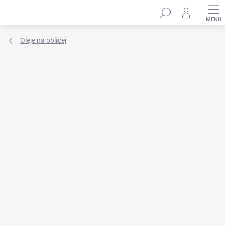
Přejít
Hledat
na
obsah
Oleje na obličej