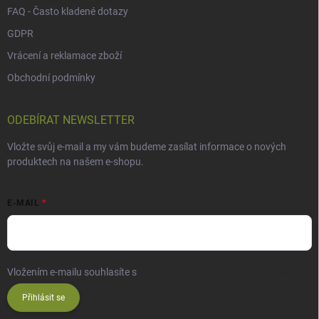
FAQ - Často kladené dotazy
GDPR
Vrácení a reklamace zboží
Obchodní podmínky
ODEBÍRAT NEWSLETTER
Vložte svůj e-mail a my vám budeme zasílat informace o nových
produktech na našem e-shopu.
E-MAIL
Vložením e-mailu souhlasíte s
podmínkami ochrany osobních údajů
Přihlásit se