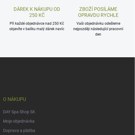
DÁREK K NÁKUPU OD
ZBOŽÍ POSÍLÁME
250 KČ
OPRAVDU RYCHLE
Při každé objednávce nad 250 Kč
Vaši objednávku odešleme
objevíte v balíku malý dárek navíc
nejpozději následující pracovní
den
Z
á
p
a
t
í
O NÁKUPU
DAY Spa Shop SK
Moje objednávka
Doprava a platba