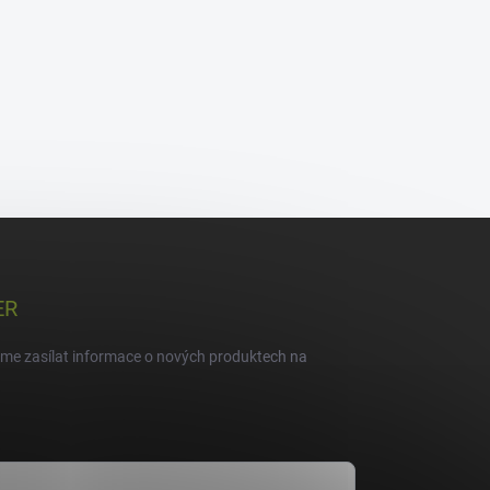
ER
eme zasílat informace o nových produktech na