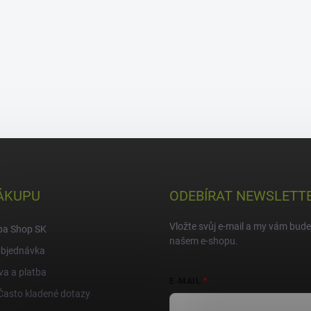
ÁKUPU
ODEBÍRAT NEWSLETT
Vložte svůj e-mail a my vám bud
pa Shop SK
našem e-shopu.
objednávka
a a platba
E-MAIL
Často kladené dotazy