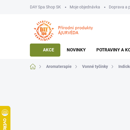
Přejít
DAY Spa Shop SK
Moje objednávka
Doprava a 
na
obsah
AKCE
NOVINKY
POTRAVINY A K
Domů
Aromaterapie
Vonné tyčinky
Indick