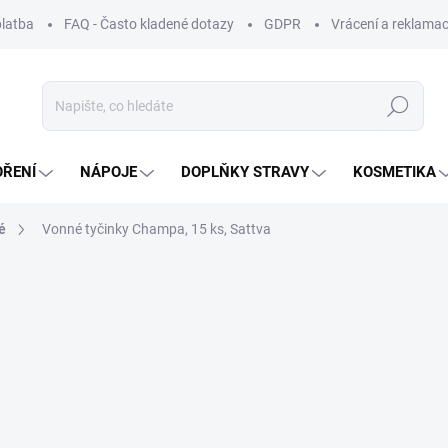
platba
FAQ - Často kladené dotazy
GDPR
Vrácení a reklamac
Hledat
OŘENÍ
NÁPOJE
DOPLŇKY STRAVY
KOSMETIKA
é
Vonné tyčinky Champa, 15 ks, Sattva