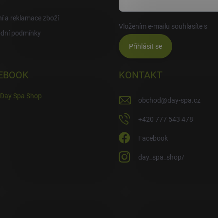
í a reklamace zboží
Vložením e-mailu souhlasíte s
po
dní podmínky
Přihlásit se
EBOOK
KONTAKT
Day Spa Shop
obchod
@
day-spa.cz
+420 777 543 478
Facebook
day_spa_shop/