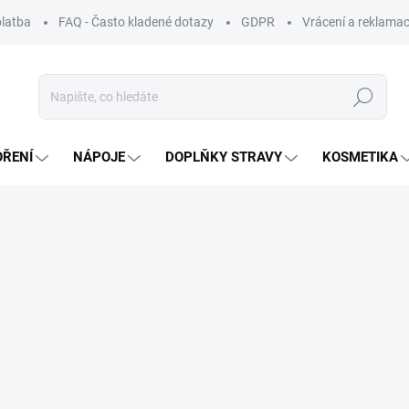
platba
FAQ - Často kladené dotazy
GDPR
Vrácení a reklamac
Hledat
OŘENÍ
NÁPOJE
DOPLŇKY STRAVY
KOSMETIKA