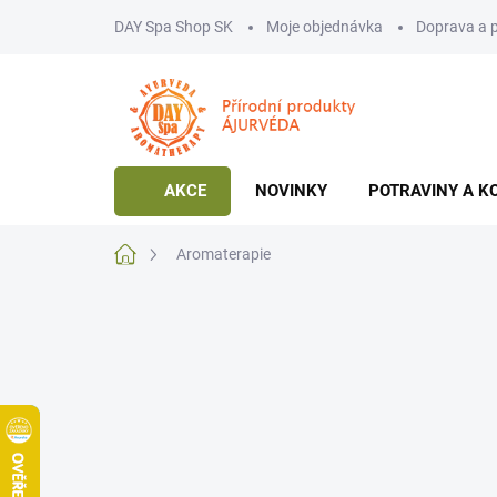
Přejít
DAY Spa Shop SK
Moje objednávka
Doprava a 
na
obsah
AKCE
NOVINKY
POTRAVINY A K
Domů
Aromaterapie